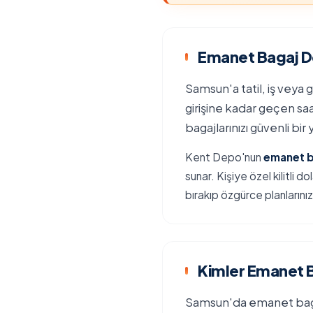
Emanet Bagaj D
Samsun'a tatil, iş veya g
girişine kadar geçen sa
bagajlarınızı güvenli bir
Kent Depo'nun
emanet 
sunar. Kişiye özel kilitli 
bırakıp özgürce planlarınızı
Kimler Emanet B
Samsun'da emanet bagaj 