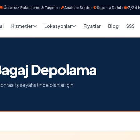
etsiz Paketleme & Taşıma
•
Anahtar Sizde
•
Sigorta Dahil
•
7/24 Kamera
al
Hizmetler
Lokasyonlar
Fiyatlar
Blog
SSS
agaj Depolama
onrası iş seyahatinde olanlar için