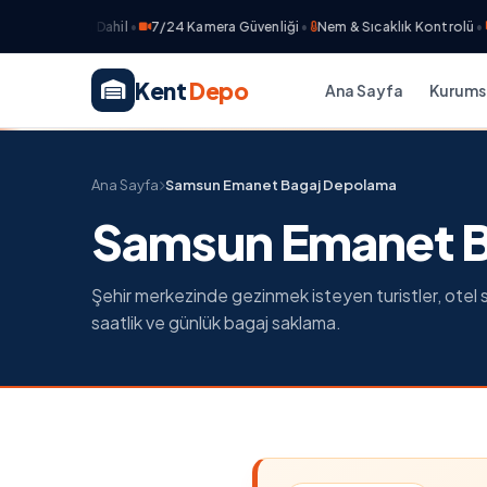
Sigorta Dahil
•
7/24 Kamera Güvenliği
•
Nem & Sıcaklık Kontrolü
•
Ücr
Kent
Depo
Ana Sayfa
Kurums
Ana Sayfa
Samsun Emanet Bagaj Depolama
Samsun Emanet B
Şehir merkezinde gezinmek isteyen turistler, otel s
saatlik ve günlük bagaj saklama.