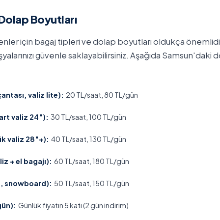
 Dolap Boyutları
er için bagaj tipleri ve dolap boyutları oldukça önemlidir
yalarınızı güvenle saklayabilirsiniz. Aşağıda Samsun'daki do
antası, valiz lite):
20 TL/saat, 80 TL/gün
rt valiz 24"):
30 TL/saat, 100 TL/gün
k valiz 28"+):
40 TL/saat, 130 TL/gün
iz + el bagajı):
60 TL/saat, 180 TL/gün
et, snowboard):
50 TL/saat, 150 TL/gün
gün):
Günlük fiyatın 5 katı (2 gün indirim)