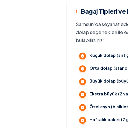
Bagaj Tipleri ve
Samsun'da seyahat edenl
dolap seçenekleri ile eş
bulabilirsiniz:
Küçük dolap (sırt ç
Orta dolap (standa
Büyük dolap (büyü
Ekstra büyük (2 val
Özel eşya (bisikl
Haftalık paket (7 