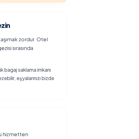
zin
a taşımak zordur. Otel
zisi sırasında
lük bagaj saklama imkanı
zebilir, eşyalarınızı bizde
bu hizmetten