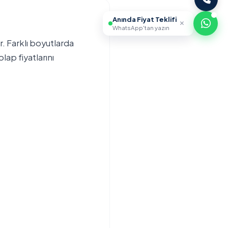
Anında Fiyat Teklifi
WhatsApp'tan yazın
. Farklı boyutlarda
lap fiyatlarını