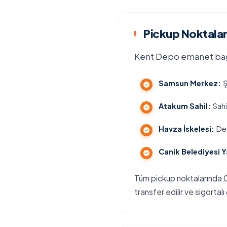
Pickup Noktalar
Kent Depo emanet baga
Samsun Merkez:
Ş
Atakum Sahil:
Sahi
Havza İskelesi:
Den
Canik Belediyesi Y
Tüm pickup noktalarında 0
transfer edilir ve sigortalı