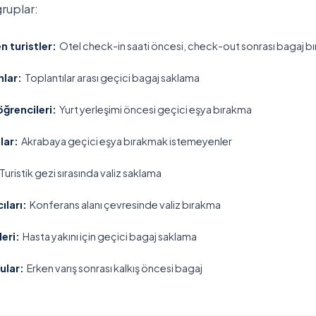
ruplar:
n turistler:
Otel check-in saati öncesi, check-out sonrası bagaj b
nlar:
Toplantılar arası geçici bagaj saklama
ğrencileri:
Yurt yerleşimi öncesi geçici eşya bırakma
lar:
Akrabaya geçici eşya bırakmak istemeyenler
Turistik gezi sırasında valiz saklama
ıları:
Konferans alanı çevresinde valiz bırakma
eri:
Hasta yakını için geçici bagaj saklama
ular:
Erken varış sonrası kalkış öncesi bagaj