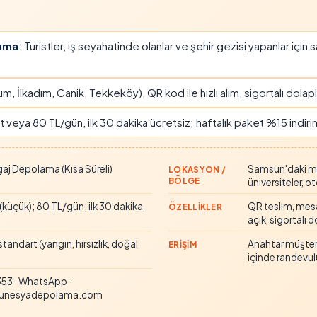
ama
: Turistler, iş seyahatinde olanlar ve şehir gezisi yapanlar için 
, İlkadım, Canik, Tekkeköy), QR kod ile hızlı alım, sigortalı dolapl
veya 80 TL/gün, ilk 30 dakika ücretsiz; haftalık paket %15 indiri
j Depolama (Kısa Süreli)
Samsun'daki mer
LOKASYON /
BÖLGE
üniversiteler, o
(küçük); 80 TL/gün; ilk 30 dakika
QR teslim, mes
ÖZELLIKLER
açık, sigortalı 
andart (yangın, hırsızlık, doğal
Anahtar müşteri
ERIŞIM
içinde randevul
3 · WhatsApp ·
unesyadepolama.com