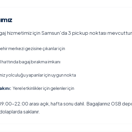
ımız
j hizmetimiz için Samsun'da 3 pickup noktası mevcuttur
ehir merkezi gezisine çıkanlar için
l hattında bagaj bırakma imkanı
iz yolculuğu yapanlar için uygun nokta
akını:
Yerel etkinlikler için gelenler için
9:00-22:00 arası açık, hafta sonu dahil. Bagajlarınız OSB dep
 dolaplarda saklanır.