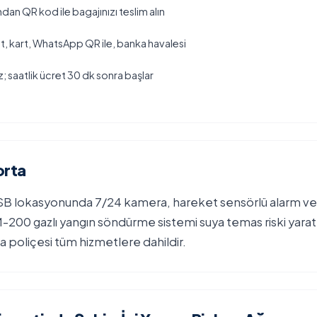
dan QR kod ile bagajınızı teslim alın
, kart, WhatsApp QR ile, banka havalesi
z; saatlik ücret 30 dk sonra başlar
orta
 lokasyonunda 7/24 kamera, hareket sensörlü alarm ve b
M-200 gazlı yangın söndürme sistemi suya temas riski yar
ta poliçesi tüm hizmetlere dahildir.