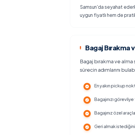
Samsun'da seyahat ederken
uygun fiyatlı hem de prati
Bagaj Bırakma v
Bagaj bırakma ve alma s
sürecin adımlarını bulabil
En yakın pickup nok
Bagajınızı görevliye 
Bagajınız özel araçl
Geri almak istediği