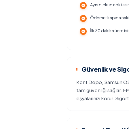
Aynı pickup noktasın
Ödeme: kapıda nakit
İlk 30 dakika ücretsi
Güvenlik ve Sig
Kent Depo, Samsun OSB
tam güvenliği sağlar. F
eşyalarınızı korur. Sigor