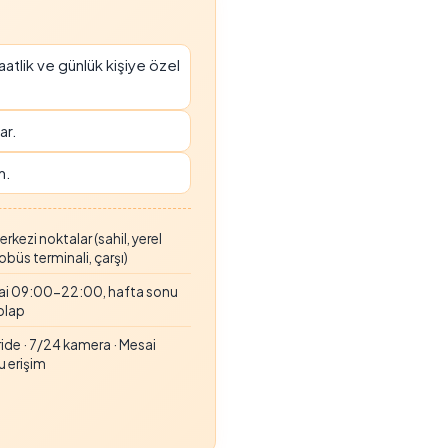
saatlik ve günlük kişiye özel
ar.
m.
kezi noktalar (sahil, yerel
tobüs terminali, çarşı)
ai 09:00-22:00, hafta sonu
dolap
de · 7/24 kamera · Mesai
u erişim