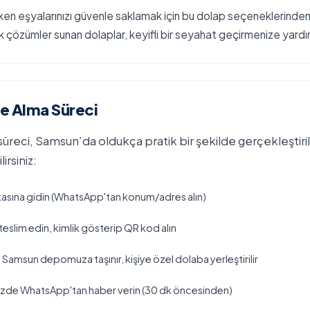
 eşyalarınızı güvenle saklamak için bu dolap seçeneklerinden y
k çözümler sunan dolaplar, keyifli bir seyahat geçirmenize yardı
e Alma Süreci
üreci, Samsun’da oldukça pratik bir şekilde gerçekleştir
irsiniz:
tasına gidin (WhatsApp'tan konum/adres alın)
teslim edin, kimlik gösterip QR kod alın
a Samsun depomuza taşınır, kişiye özel dolaba yerleştirilir
nizde WhatsApp'tan haber verin (30 dk öncesinden)