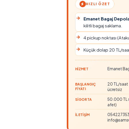
HIZLI ÖZET
Emanet Bagaj Depol
kilitli bagaj saklama.
4 pickup noktası (Atakum
Küçük dolap 20 TL/saat 
Emanet Baga
HIZMET
20 TL/saat 
BAŞLANGIÇ
FIYATI
ücretsiz
50.000 TL st
SIGORTA
afet)
0542273535
İLETIŞIM
info@sams