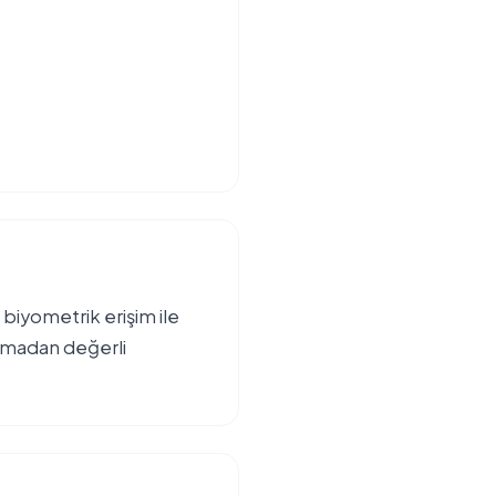
iyometrik erişim ile
atmadan değerli