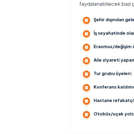
faydalanabilecek bazı g
Şehir dışından gele
İş seyahatinde ola
Erasmus/değişim ö
Aile ziyareti yapan
Tur grubu üyeleri:
Konferans katılımc
Hastane refakatçil
Otobüs/uçak yolc