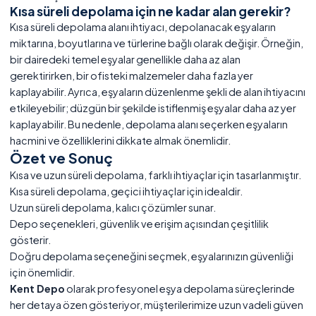
Kısa süreli depolama için ne kadar alan gerekir?
Kısa süreli depolama alanı ihtiyacı, depolanacak eşyaların
miktarına, boyutlarına ve türlerine bağlı olarak değişir. Örneğin,
bir dairedeki temel eşyalar genellikle daha az alan
gerektirirken, bir ofisteki malzemeler daha fazla yer
kaplayabilir. Ayrıca, eşyaların düzenlenme şekli de alan ihtiyacını
etkileyebilir; düzgün bir şekilde istiflenmiş eşyalar daha az yer
kaplayabilir. Bu nedenle, depolama alanı seçerken eşyaların
hacmini ve özelliklerini dikkate almak önemlidir.
Özet ve Sonuç
Kısa ve uzun süreli depolama, farklı ihtiyaçlar için tasarlanmıştır.
Kısa süreli depolama, geçici ihtiyaçlar için idealdir.
Uzun süreli depolama, kalıcı çözümler sunar.
Depo seçenekleri, güvenlik ve erişim açısından çeşitlilik
gösterir.
Doğru depolama seçeneğini seçmek, eşyalarınızın güvenliği
için önemlidir.
Kent Depo
olarak profesyonel eşya depolama süreçlerinde
her detaya özen gösteriyor, müşterilerimize uzun vadeli güven