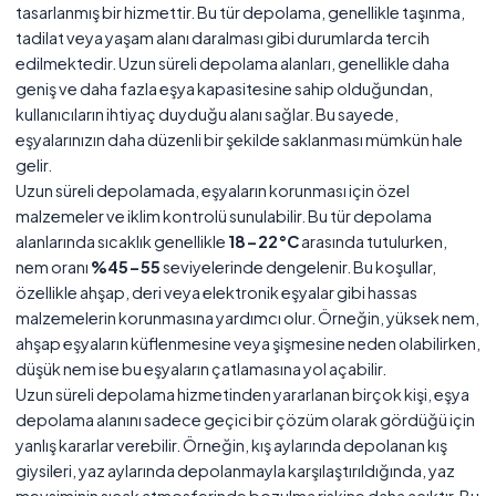
tasarlanmış bir hizmettir. Bu tür depolama, genellikle taşınma,
tadilat veya yaşam alanı daralması gibi durumlarda tercih
edilmektedir. Uzun süreli depolama alanları, genellikle daha
geniş ve daha fazla eşya kapasitesine sahip olduğundan,
kullanıcıların ihtiyaç duyduğu alanı sağlar. Bu sayede,
eşyalarınızın daha düzenli bir şekilde saklanması mümkün hale
gelir.
Uzun süreli depolamada, eşyaların korunması için özel
malzemeler ve iklim kontrolü sunulabilir. Bu tür depolama
alanlarında sıcaklık genellikle
18-22°C
arasında tutulurken,
nem oranı
%45-55
seviyelerinde dengelenir. Bu koşullar,
özellikle ahşap, deri veya elektronik eşyalar gibi hassas
malzemelerin korunmasına yardımcı olur. Örneğin, yüksek nem,
ahşap eşyaların küflenmesine veya şişmesine neden olabilirken,
düşük nem ise bu eşyaların çatlamasına yol açabilir.
Uzun süreli depolama hizmetinden yararlanan birçok kişi, eşya
depolama alanını sadece geçici bir çözüm olarak gördüğü için
yanlış kararlar verebilir. Örneğin, kış aylarında depolanan kış
giysileri, yaz aylarında depolanmayla karşılaştırıldığında, yaz