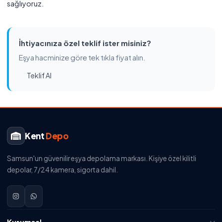
sağlıyoruz.
İhtiyacınıza özel teklif ister misiniz?
Eşya hacminize göre tek tıkla fiyat alın.
Teklif Al
Kent
Depo
Samsun'un güvenilir eşya depolama markası. Kişiye özel kilitli
depolar, 7/24 kamera, sigorta dahil.
Kurumsal