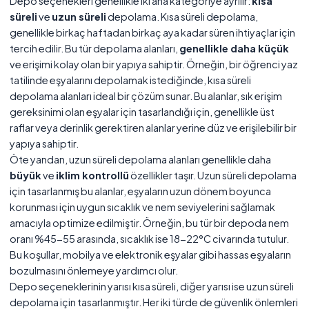
Depo seçenekleri genellikle iki ana kategoriye ayrılır:
kısa
süreli
ve
uzun süreli
depolama. Kısa süreli depolama,
genellikle birkaç haftadan birkaç aya kadar süren ihtiyaçlar için
tercih edilir. Bu tür depolama alanları,
genellikle daha küçük
ve erişimi kolay olan bir yapıya sahiptir. Örneğin, bir öğrenci yaz
tatilinde eşyalarını depolamak istediğinde, kısa süreli
depolama alanları ideal bir çözüm sunar. Bu alanlar, sık erişim
gereksinimi olan eşyalar için tasarlandığı için, genellikle üst
raflar veya derinlik gerektiren alanlar yerine düz ve erişilebilir bir
yapıya sahiptir.
Öte yandan, uzun süreli depolama alanları genellikle daha
büyük
ve
iklim kontrollü
özellikler taşır. Uzun süreli depolama
için tasarlanmış bu alanlar, eşyaların uzun dönem boyunca
korunması için uygun sıcaklık ve nem seviyelerini sağlamak
amacıyla optimize edilmiştir. Örneğin, bu tür bir depoda nem
oranı %45-55 arasında, sıcaklık ise 18-22°C civarında tutulur.
Bu koşullar, mobilya ve elektronik eşyalar gibi hassas eşyaların
bozulmasını önlemeye yardımcı olur.
Depo seçeneklerinin yarısı kısa süreli, diğer yarısı ise uzun süreli
depolama için tasarlanmıştır. Her iki türde de güvenlik önlemleri