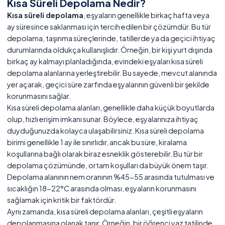
Kısa Süreli Depolama Nedir?
Kısa süreli depolama
, eşyaların genellikle birkaç hafta veya
ay süresince saklanması için tercih edilen bir çözümdür. Bu tür
depolama, taşınma süreçlerinde, tatillerde ya da geçici ihtiyaç
durumlarında oldukça kullanışlıdır. Örneğin, bir kişi yurt dışında
birkaç ay kalmayı planladığında, evindeki eşyaları kısa süreli
depolama alanlarına yerleştirebilir. Bu sayede, mevcut alanında
yer açarak, geçici süre zarfında eşyalarının güvenli bir şekilde
korunmasını sağlar.
Kısa süreli depolama alanları, genellikle daha küçük boyutlarda
olup, hızlı erişim imkanı sunar. Böylece, eşyalarınıza ihtiyaç
duyduğunuzda kolayca ulaşabilirsiniz. Kısa süreli depolama
birimi genellikle 1 ay ile sınırlıdır, ancak bu süre, kiralama
koşullarına bağlı olarak biraz esneklik gösterebilir. Bu tür bir
depolama çözümünde, ortam koşulları da büyük önem taşır.
Depolama alanının nem oranının %45-55 arasında tutulması ve
sıcaklığın 18-22°C arasında olması, eşyaların korunmasını
sağlamak için kritik bir faktördür.
Aynı zamanda, kısa süreli depolama alanları, çeşitli eşyaların
depolanmasına olanak tanır. Örneğin, bir öğrenci yaz tatilinde