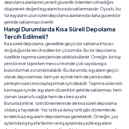
depolama alanlarının yeterli güvenlik önlemleri olmadığını
düşünerek değerli eşyaların burada saklanmasıdır. Oysa ki, bu
tür eşyaların uzun süreli depolama alanlarında daha güvenli bir
şekilde saklanması önerilir.
Hangi Durumlarda Kısa Süreli Depolama
Tercih Edilmeli?
Kısa süreli depolama, genellikle geçici bir saklama ihtiyacı
doğduğunda tercih edilen bir çözümdür. Bu tür depolama,
özellikle taşınma süreçlerinde sıklıkla kullanılır. Örneğin, bir kişi
yeni bir eve taşınırken mevcut evinde çok sayıda eşya
bulundurmak zorunda kalabilir. Bu durumda, eşyaların geçici
olarak depolanması, hem yer açmak hem de yeni evdeki
yerleşim sürecini kolaylaştırmak için idealdir. Taşınma sürecinin
karmaşası içinde, eşyaların düzenli bir şekilde saklanması, hem
zaman tasarrufu sağlar hem de stresi azaltır.
Bununla birlikte, tatil dönemlerinde de kısa süreli depolama
oldukça faydalıdır. Yaz tatili ya da kış tatili gibi dönemlerde,
evdeki bazı eşyaların depolanması gerekebilir. Örneğin, yaz
aylarında kış kıyafetlerinin ve kış aylarında yazlık eşyaların