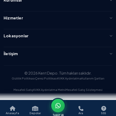
Hizmetler
Lokasyonlar
İletişim
© 2026 Kent Depo. Tüm hakları saklıdır.
Gizlilik Politikası
Çerez Politikası
KVKK Aydınlatma
Kullanım Şartları
Mesafeli Satış
KVKK Aydınlatma Metni
Mesafeli Satış Sözleşmesi
Anasayfa
Depolar
Ara
SSS
Teklif Al