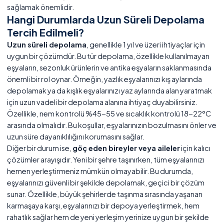
sağlamak önemlidir.
Hangi Durumlarda Uzun Süreli Depolama
Tercih Edilmeli?
Uzun süreli depolama
, genellikle 1 yıl ve üzeri ihtiyaçlar için
uygun bir çözümdür. Bu tür depolama, özellikle kullanılmayan
eşyaların, sezonluk ürünlerin ve antika eşyaların saklanmasında
önemli bir rol oynar. Örneğin, yazlık eşyalarınızı kış aylarında
depolamak ya da kışlık eşyalarınızı yaz aylarında alan yaratmak
için uzun vadeli bir depolama alanına ihtiyaç duyabilirsiniz.
Özellikle, nem kontrolü %45-55 ve sıcaklık kontrolü 18-22°C
arasında olmalıdır. Bu koşullar, eşyalarınızın bozulmasını önler ve
uzun süre dayanıklılığını korumasını sağlar.
Diğer bir durum ise,
göç eden bireyler veya aileler
için kalıcı
çözümler arayışıdır. Yeni bir şehre taşınırken, tüm eşyalarınızı
hemen yerleştirmeniz mümkün olmayabilir. Bu durumda,
eşyalarınızı güvenli bir şekilde depolamak, geçici bir çözüm
sunar. Özellikle, büyük şehirlerde taşınma sırasında yaşanan
karmaşaya karşı, eşyalarınızı bir depoya yerleştirmek, hem
rahatlık sağlar hem de yeni yerleşim yerinize uygun bir şekilde