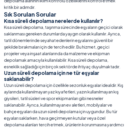
depolama alanının iklim kontrolü özelliklerini kontrol etmek
kritik bir adımdır.
Sık Sorulan Sorular
Kısa süreli depolama nerelerde kullanılır?
Kısa süreli depolama, taşınma sürecinde eşyaların geçici olarak
saklanması gereken durumlarda yaygın olarak kullanılır. Ayrıca,
tatil dönemlerinde seyahat edenlerin eşyalarını güvenli bir
şekilde bırakmaları için de tercih edilir. Bu hizmet, geçici
projeler veya inşaat alanlarında da malzeme ve ekipman
depolamak amacıyla kullanılabilir. Kısa süreli depolama,
esneklik sağladığı için birçok sektörde ihtiyaç duyulmaktadır.
Uzun süreli depolama için ne tür eşyalar
saklanabilir?
Uzun süreli depolama için özellikle sezonluk eşyalar idealdir. Kış
aylarında kullanılmayan yaz kıyafetleri, yazın kullanılmayan kış
giysileri, tatil süsleri ve spor ekipmanları gibi nesneler
saklanabilir. Ayrıca, kullanılmayan ev aletleri, mobilyalar ve
bahçe eşyaları da uzun süreli depolama için uygundur. Bu tür
eşyaları saklarken, hava geçirmeyen kutular veya özel
depolama alanları tercih etmek, ürünlerin korunmasına yardımcı