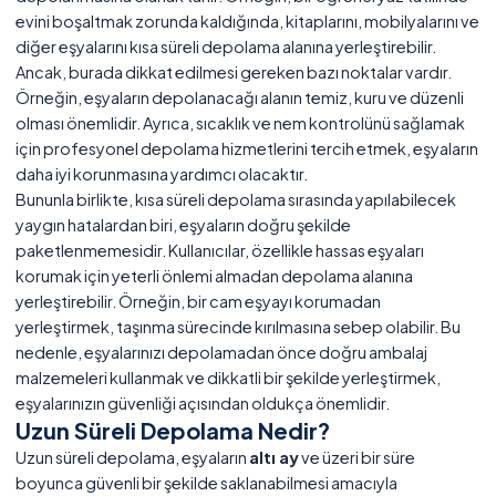
evini boşaltmak zorunda kaldığında, kitaplarını, mobilyalarını ve
diğer eşyalarını kısa süreli depolama alanına yerleştirebilir.
Ancak, burada dikkat edilmesi gereken bazı noktalar vardır.
Örneğin, eşyaların depolanacağı alanın temiz, kuru ve düzenli
olması önemlidir. Ayrıca, sıcaklık ve nem kontrolünü sağlamak
için profesyonel depolama hizmetlerini tercih etmek, eşyaların
daha iyi korunmasına yardımcı olacaktır.
Bununla birlikte, kısa süreli depolama sırasında yapılabilecek
yaygın hatalardan biri, eşyaların doğru şekilde
paketlenmemesidir. Kullanıcılar, özellikle hassas eşyaları
korumak için yeterli önlemi almadan depolama alanına
yerleştirebilir. Örneğin, bir cam eşyayı korumadan
yerleştirmek, taşınma sürecinde kırılmasına sebep olabilir. Bu
nedenle, eşyalarınızı depolamadan önce doğru ambalaj
malzemeleri kullanmak ve dikkatli bir şekilde yerleştirmek,
eşyalarınızın güvenliği açısından oldukça önemlidir.
Uzun Süreli Depolama Nedir?
Uzun süreli depolama, eşyaların
altı ay
ve üzeri bir süre
boyunca güvenli bir şekilde saklanabilmesi amacıyla