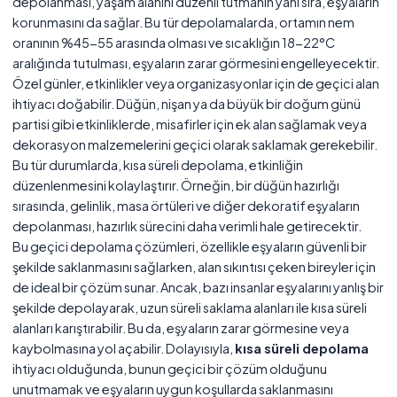
depolanması, yaşam alanını düzenli tutmanın yanı sıra, eşyaların
korunmasını da sağlar. Bu tür depolamalarda, ortamın nem
oranının %45-55 arasında olması ve sıcaklığın 18-22°C
aralığında tutulması, eşyaların zarar görmesini engelleyecektir.
Özel günler, etkinlikler veya organizasyonlar için de geçici alan
ihtiyacı doğabilir. Düğün, nişan ya da büyük bir doğum günü
partisi gibi etkinliklerde, misafirler için ek alan sağlamak veya
dekorasyon malzemelerini geçici olarak saklamak gerekebilir.
Bu tür durumlarda, kısa süreli depolama, etkinliğin
düzenlenmesini kolaylaştırır. Örneğin, bir düğün hazırlığı
sırasında, gelinlik, masa örtüleri ve diğer dekoratif eşyaların
depolanması, hazırlık sürecini daha verimli hale getirecektir.
Bu geçici depolama çözümleri, özellikle eşyaların güvenli bir
şekilde saklanmasını sağlarken, alan sıkıntısı çeken bireyler için
de ideal bir çözüm sunar. Ancak, bazı insanlar eşyalarını yanlış bir
şekilde depolayarak, uzun süreli saklama alanları ile kısa süreli
alanları karıştırabilir. Bu da, eşyaların zarar görmesine veya
kaybolmasına yol açabilir. Dolayısıyla,
kısa süreli depolama
ihtiyacı olduğunda, bunun geçici bir çözüm olduğunu
unutmamak ve eşyaların uygun koşullarda saklanmasını