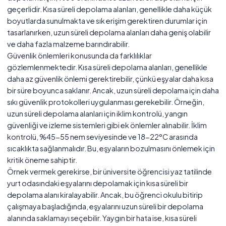
geçerlidir. Kısa süreli depolama alanları, genellikle daha küçük
boyutlarda sunulmakta ve sık erişim gerektiren durumlar için
tasarlanırken, uzun süreli depolama alanları daha geniş olabilir
ve daha fazla malzeme barındırabilir.
Güvenlik önlemleri konusunda da farklılıklar
gözlemlenmektedir. Kısa süreli depolama alanları, genellikle
daha az güvenlik önlemi gerektirebilir, çünkü eşyalar daha kısa
bir süre boyunca saklanır. Ancak, uzun süreli depolama için daha
sıkı güvenlik protokolleri uygulanması gerekebilir. Örneğin,
uzun süreli depolama alanları için iklim kontrolü, yangın
güvenliği ve izleme sistemleri gibi ek önlemler alınabilir. İklim
kontrolü, %45-55 nem seviyesinde ve 18-22°C arasında
sıcaklıkta sağlanmalıdır. Bu, eşyaların bozulmasını önlemek için
kritik öneme sahiptir.
Örnek vermek gerekirse, bir üniversite öğrencisi yaz tatilinde
yurt odasındaki eşyalarını depolamak için kısa süreli bir
depolama alanı kiralayabilir. Ancak, bu öğrenci okulu bitirip
çalışmaya başladığında, eşyalarını uzun süreli bir depolama
alanında saklamayı seçebilir. Yaygın bir hata ise, kısa süreli