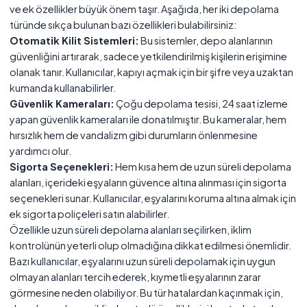
ve ek özellikler büyük önem taşır. Aşağıda, her iki depolama
türünde sıkça bulunan bazı özellikleri bulabilirsiniz:
Otomatik Kilit Sistemleri:
Bu sistemler, depo alanlarının
güvenliğini artırarak, sadece yetkilendirilmiş kişilerin erişimine
olanak tanır. Kullanıcılar, kapıyı açmak için bir şifre veya uzaktan
kumanda kullanabilirler.
Güvenlik Kameraları:
Çoğu depolama tesisi, 24 saat izleme
yapan güvenlik kameraları ile donatılmıştır. Bu kameralar, hem
hırsızlık hem de vandalizm gibi durumların önlenmesine
yardımcı olur.
Sigorta Seçenekleri:
Hem kısa hem de uzun süreli depolama
alanları, içerideki eşyaların güvence altına alınması için sigorta
seçenekleri sunar. Kullanıcılar, eşyalarını koruma altına almak için
ek sigorta poliçeleri satın alabilirler.
Özellikle uzun süreli depolama alanları seçilirken, iklim
kontrolünün yeterli olup olmadığına dikkat edilmesi önemlidir.
Bazı kullanıcılar, eşyalarını uzun süreli depolamak için uygun
olmayan alanları tercih ederek, kıymetli eşyalarının zarar
görmesine neden olabiliyor. Bu tür hatalardan kaçınmak için,