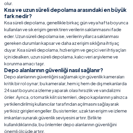
olur.
Kısa ve uzun süreli depolama arasındaki en büyük
fark nedir?
Kısa süreli depolama, genellikle birkaç gün veya hafta boyunca
kullanılan ve sık erişim gerektiren verilerin saklanmasını ifade
eder. Uzun süreli depolama ise, verilerin yıllarca saklanması
gereken durumları kapsar ve daha az erişim sıklığına ihtiyaç
duyar. Kısa süreli depolama, hızlı erişim ve geçici veri ihtiyaçları
için idealken, uzun süreli depolama, kalıcı veri arşivleme ve
korunma amacı taşır.
Depo alanlarının güvenliği nasıl sağlanır?
Depo alanlarının güvenliğini sağlamak için güvenlik kameraları
kritik bir rol oynar; bu kameralar, hem iç hem de dış mekanlarda
24 saat boyunca izleme yaparak olası hırsızlık ve vandalizmi
önler. Ayrıca, otomatik kilit sistemleri, depo kapılarının yalnızca
yetkilendirilmiş kullanıcılar tarafından açılmasını sağlayarak
yetkisiz girişleri engeller. Bu sistemler, uzaktan erişim ve izleme
imkanları sunarak güvenlik seviyesini artırır. Birlikte
kullanıldıklarında, bu önlemler depo alanlarının güvenliğini
önemli ölçüde artırır.