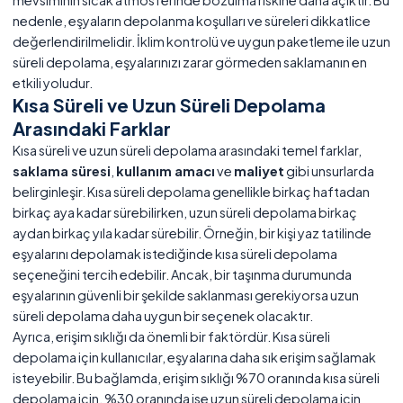
mevsiminin sıcak atmosferinde bozulma riskine daha açıktır. Bu
nedenle, eşyaların depolanma koşulları ve süreleri dikkatlice
değerlendirilmelidir. İklim kontrolü ve uygun paketleme ile uzun
süreli depolama, eşyalarınızı zarar görmeden saklamanın en
etkili yoludur.
Kısa Süreli ve Uzun Süreli Depolama
Arasındaki Farklar
Kısa süreli ve uzun süreli depolama arasındaki temel farklar,
saklama süresi
,
kullanım amacı
ve
maliyet
gibi unsurlarda
belirginleşir. Kısa süreli depolama genellikle birkaç haftadan
birkaç aya kadar sürebilirken, uzun süreli depolama birkaç
aydan birkaç yıla kadar sürebilir. Örneğin, bir kişi yaz tatilinde
eşyalarını depolamak istediğinde kısa süreli depolama
seçeneğini tercih edebilir. Ancak, bir taşınma durumunda
eşyalarının güvenli bir şekilde saklanması gerekiyorsa uzun
süreli depolama daha uygun bir seçenek olacaktır.
Ayrıca, erişim sıklığı da önemli bir faktördür. Kısa süreli
depolama için kullanıcılar, eşyalarına daha sık erişim sağlamak
isteyebilir. Bu bağlamda, erişim sıklığı %70 oranında kısa süreli
depolama için, %30 oranında ise uzun süreli depolama için