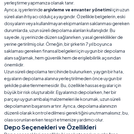
yerleştirme yapmanıza olanak tanır.
Ayrıca, iş yerlerinde
arşivleme ve envanter yönetimi
için uzun
süreli alan ihtiyacı oldukça yaygındır. Özellikle belgelerin, eski
dosyaların veya kullanılmayan ekipmanların saklanması gereken
durumlarda, uzun süreli depolama alanları kullanışlıdır. Bu
sayede, iş yerinizde düzen sağlanırken, yasal gereklilikler de
yerine getirilmiş olur. Örneğin, bir şirketin 7 yıl boyunca
saklaması gereken finansal belgeleri için uygun bir depolama
alanı sağlamak, hem güvenlik hem de erişilebilirlik açısından
önemlidir.
Uzun süreli depolama tercihinde bulunurken, yaygın bir hata,
eşyaların depolama alanına yerleştirilmeden önce uygun bir
şekilde paketlenmemesidir. Bu, özellikle hassas eşyalar için
büyük bir risk oluşturabilir. Eşyalarınızı depolarken, her bir
parçayı uygun ambalaj malzemeleri ile korumak, uzun süreli
depolamanın başarısını artırır. Ayrıca, depolama alanınızın
düzenli olarak kontrol edilmesi gerektiğini unutmamalısınız; bu,
olası sorunları erken tespit etmenize yardımcı olur.
Depo Seçenekleri ve Özellikleri