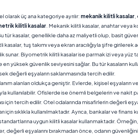
enel olarak üç ana kategoriye ayrılır:
mekanik kilitli kasalar
,
trik kilitli kasalar
. Mekanik kilitli kasalar, anahtar vey
Bu tür kasalar, genellikle daha az maliyetli olup, basit güvenl
ilitli kasalar, tuş takımı veya ekran aracılığıyla şifre girilerek 
k sunar. Biyometrik kilitli kasalar ise parmak izi veya yüz 
ve en yüksek güvenlik seviyesini sağlar. Bu tür kasaların kul
üksek değerli eşyaların saklanmasında tercih edilir.
kullanım alanları oldukça geniştir. Evlerde, kişisel eşyaların 
a kullanılabilir. Ofislerde ise önemli belgelerin ve nakit p
 için tercih edilir. Otel odalarında misafirlerin değerli eşya
ı için sıklıkla kullanılmaktadır. Ayrıca, bankalar ve finans 
tandartlarına uygun kilitli kasalar kullanmaktadır. Örneğin,
er, değerli eşyalarını bırakmadan önce, odanın güvenliğini