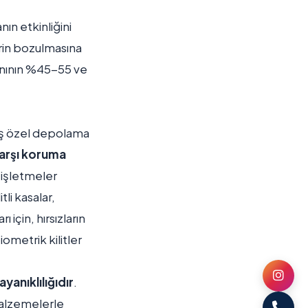
ın etkinliğini
erin bozulmasına
ranının %45-55 ve
nmış özel depolama
karşı koruma
e işletmeler
li kasalar,
için, hırsızların
iometrik kilitler
yanıklılığıdır
.
malzemelerle