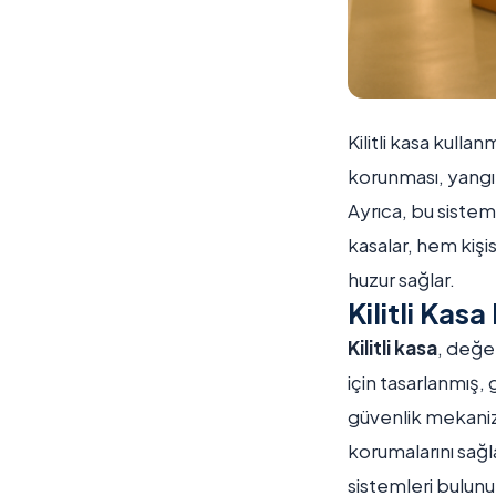
Kilitli kasa kulla
korunması, yangın 
Ayrıca, bu sisteml
kasalar, hem kişi
huzur sağlar.
Kilitli Kasa
Kilitli kasa
, değer
için tasarlanmış,
güvenlik mekanizm
korumalarını sağla
sistemleri bulunur