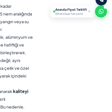
e kadar
Anında Fiyat Teklifi
55 nem aralığında
WhatsApp'tan yazın
 yangın veya su
r.
lik, alüminyum ve
e hafifliği ve
 birleştirerek,
değil, aynı
sa çelik ve özel
yarak içindeki
klanarak
kaliteyi
rli
 Bu nedenle,