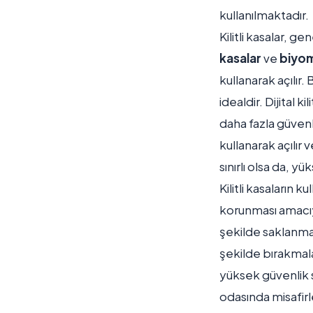
kullanılmaktadır.
Kilitli kasalar, g
kasalar
ve
biyome
kullanarak açılır. 
idealdir. Dijital k
daha fazla güvenli
kullanarak açılır 
sınırlı olsa da, y
Kilitli kasaların 
korunması amacıyl
şekilde saklanması
şekilde bırakmalar
yüksek güvenlik s
odasında misafirl