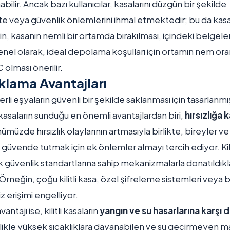
anabilir. Ancak bazı kullanıcılar, kasalarını düzgün bir şekilde
 veya güvenlik önlemlerini ihmal etmektedir; bu da kasan
ğin, kasanın nemli bir ortamda bırakılması, içindeki belgel
enel olarak, ideal depolama koşulları için ortamın nem o
 olması önerilir.
klama Avantajları
eğerli eşyaların güvenli bir şekilde saklanması için tasarla
kasaların sunduğu en önemli avantajlardan biri,
hırsızlığa 
ümüzde hırsızlık olaylarının artmasıyla birlikte, bireyler v
 güvende tutmak için ek önlemler almayı tercih ediyor. Kilit
güvenlik standartlarına sahip mekanizmalarla donatıldıkları 
r. Örneğin, çoğu kilitli kasa, özel şifreleme sistemleri veya b
z erişimi engelliyor.
antajı ise, kilitli kasaların
yangın ve su hasarlarına karşı da
llikle yüksek sıcaklıklara dayanabilen ve su geçirmeyen 