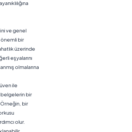
ayanıklılığına
sini ve genel
önemli bir
rahatlık üzerinde
erli eşyalarını
lanmış olmalarına
üven ile
 belgelerin bir
. Örneğin, bir
korkusu
dımcı olur.
lanabilir.