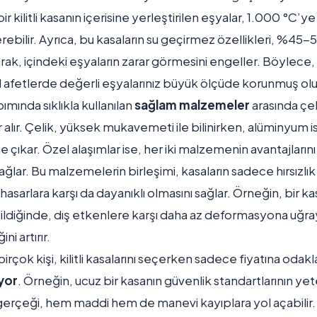
 bir kilitli kasanın içerisine yerleştirilen eşyalar, 1.000 °C’y
erebilir. Ayrıca, bu kasaların su geçirmez özellikleri, %45-
rak, içindeki eşyaların zarar görmesini engeller. Böylece,
l afetlerde değerli eşyalarınız büyük ölçüde korunmuş olu
apımında sıklıkla kullanılan
sağlam malzemeler
arasında çe
 alır. Çelik, yüksek mukavemeti ile bilinirken, alüminyum is
öne çıkar. Özel alaşımlar ise, her iki malzemenin avantajlarını
ağlar. Bu malzemelerin birleşimi, kasaların sadece hırsızlık 
asarlara karşı da dayanıklı olmasını sağlar. Örneğin, bir ka
tildiğinde, dış etkenlere karşı daha az deformasyona uğra
ni artırır.
birçok kişi, kilitli kasalarını seçerken sadece fiyatına oda
yor
. Örneğin, ucuz bir kasanın güvenlik standartlarının yete
erçeği, hem maddi hem de manevi kayıplara yol açabilir.