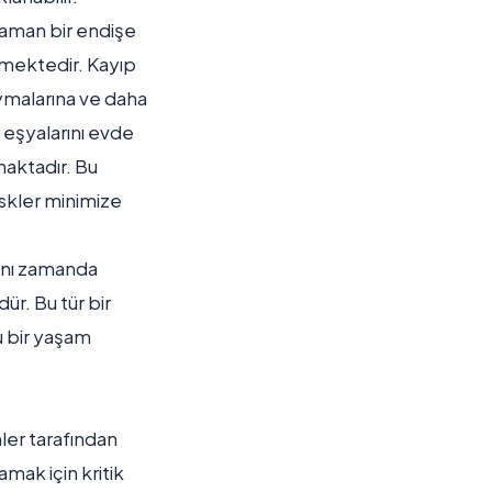
 zaman bir endişe
ülmektedir. Kayıp
ymalarına ve daha
i eşyalarını evde
maktadır. Bu
riskler minimize
aynı zamanda
ür. Bu tür bir
u bir yaşam
mler tarafından
amak için kritik