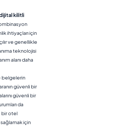
dijital kilitli
a kombinasyon
ik ihtiyaçları için
açılır ve genellikle
tanıma teknolojisi
lanım alanı daha
ve belgelerin
aranın güvenli bir
larını güvenli bir
kurumları da
 bir otel
 sağlamak için