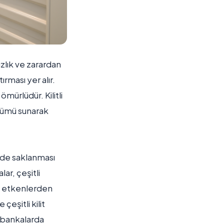
ızlık ve zarardan
rması yer alır.
mürlüdür. Kilitli
özümü sunarak
ilde saklanması
ar, çeşitli
dış etkenlerden
çeşitli kilit
e bankalarda