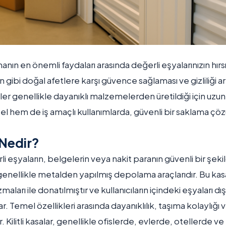
nmanın en önemli faydaları arasında değerli eşyalarınızın hırs
gibi doğal afetlere karşı güvence sağlaması ve gizliliği artı
er genellikle dayanıklı malzemelerden üretildiği için uzun ö
sel hem de iş amaçlı kullanımlarda, güvenli bir saklama ç
 Nedir?
li eşyaların, belgelerin veya nakit paranın güvenli bir şek
 genellikle metalden yapılmış depolama araçlarıdır. Bu kasal
aları ile donatılmıştır ve kullanıcıların içindeki eşyaları 
r. Temel özellikleri arasında dayanıklılık, taşıma kolaylığı ve 
. Kilitli kasalar, genellikle ofislerde, evlerde, otellerde v