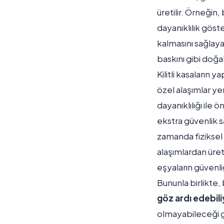
üretilir. Örneğin,
dayanıklılık göst
kalmasını sağlaya
baskını gibi doğa
Kilitli kasaların y
özel alaşımlar yer
dayanıklılığı ile 
ekstra güvenlik s
zamanda fiziksel h
alaşımlardan üre
eşyaların güvenliği
Bununla birlikte, 
göz ardı edebili
olmayabileceği g