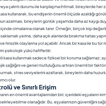
 veya çalıntı durumu ile karşılaşma ihtimali, bireylerde her
li kasa kullanarak, bu endişenin önemli ölçüde azaldığı gör
n azalması, bireylerin günlük yaşamda daha az kaygı du
ali içinde olmalarına olanak tanır. Örneğin, birçok kişi değerl
e saklamak yerine, daha açık alanlarda bırakma hatası yap
e hırsızlık olaylarına yol açabilir. Ancak bir kasa ile bu tür 
n psikolojik yükü hafifletilir.
itli kasa kullanmak sadece fiziksel bir koruma sağlamaz; 
jik sağlığını ve genel mutluluğunu artıran önemli bir faktörd
turmak, stres seviyelerini azaltarak, bireylerin daha huzurl
mcı olur.
rolü ve Sınırlı Erişim
nmanın en önemli avantajlarından biri, içerideki eşyaların ki
belirleyebilme olanağıdır. Bu, eşyalarınızın güvenliğini sağl