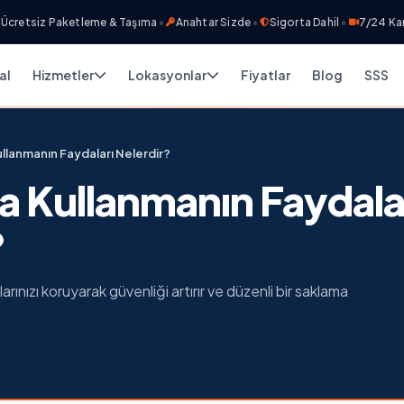
siz Paketleme & Taşıma
•
Anahtar Sizde
•
Sigorta Dahil
•
7/24 Kamera G
al
Hizmetler
Lokasyonlar
Fiyatlar
Blog
SSS
Kullanmanın Faydaları Nelerdir?
asa Kullanmanın Faydala
?
alarınızı koruyarak güvenliği artırır ve düzenli bir saklama