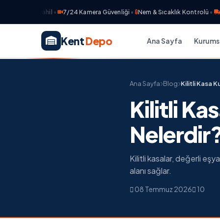
igorta Dahil
•
7/24 Kamera Güvenliği
•
Nem & Sıcaklık Kontrolü
•
Ücret
Kent
Depo
Ana Sayfa
Kurums
Ana Sayfa
Blog
Kilitli Kasa 
Kilitli K
Nelerdir
Kilitli kasalar, değerli eşy
alanı sağlar.
08 Temmuz 2026
10