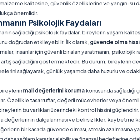
en malzeme kalitesine, güvenlik özelliklerine ve yangın-su d
ukça önemlidir.
nmanın Psikolojik Faydaları
nmanın sağladığı psikolojik faydalar, bireylerin yaşam kalite
nu doğrudan etkileyebilir. İlk olarak,
güvende olma hissi
malar, insanlar için güvenli bir alan yaratmanın, psikolojik 
artış sağladığını göstermektedir. Bu durum, bireylerin değ
lerini sağlayarak, günlük yaşamda daha huzurlu ve odak
bireylerin
mali değerlerini koruma
konusunda sağladığı g
ırır. Özellikle tasarruflar, değerli mücevherler veya önemli
ireylerin bu varlıkları üzerindeki kontrol hissini güçlendirir
rsa değerlerinin dalgalanması ve belirsizlikler, kaybetme 
ğerlerin bir kasada güvende olması, stresin azalmasına yar
ı daha sağlam kararlar alabilir ve finansal hedeflerine odak