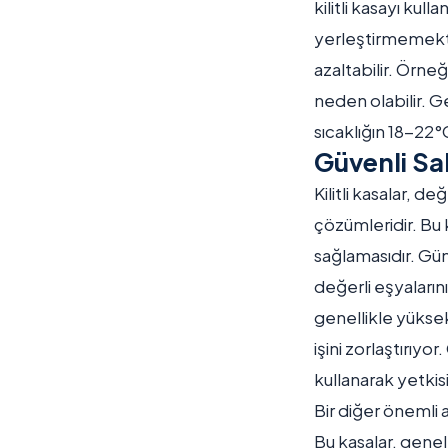
kilitli kasayı kull
yerleştirmemekte
azaltabilir. Örne
neden olabilir. G
sıcaklığın 18-22°C
Güvenli Sa
Kilitli kasalar, d
çözümleridir. Bu 
sağlamasıdır. Gün
değerli eşyalarını
genellikle yüksek 
işini zorlaştırıyo
kullanarak yetkisi
Bir diğer önemli av
Bu kasalar, gene