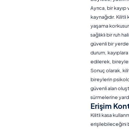
Ayrıca, bir kayıp
kaynağıdır. Kilit
yaşama korkusunu
sağlıklı bir ruh h
güvenli bir yerd
durum, kayıplara v
edilerek, bireyleri
Sonuç olarak, kil
bireylerin psikolo
güvenli alan oluş
sürmelerine yardı
Erişim Kont
Kilitli kasa kulla
erişilebileceğini 