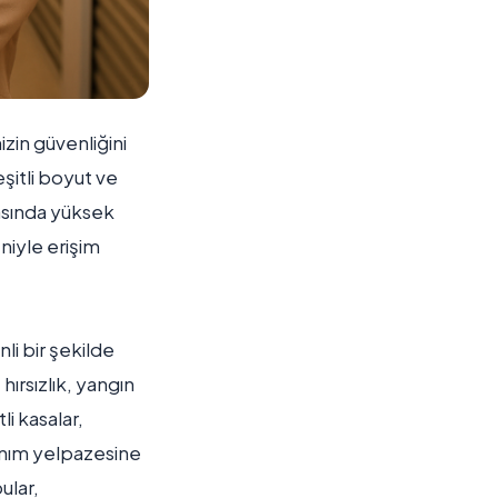
izin güvenliğini
eşitli boyut ve
rasında yüksek
niyle erişim
li bir şekilde
ırsızlık, yangın
li kasalar,
lanım yelpazesine
ular,