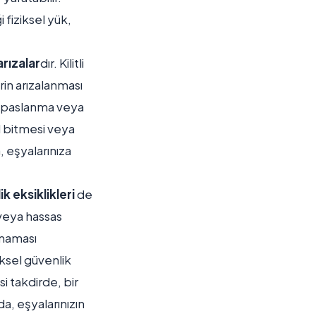
 fiziksel yük,
arızalar
dır. Kilitli
rin arızalanması
la paslanma veya
il bitmesi veya
, eşyalarınıza
k eksiklikleri
de
 veya hassas
nmaması
iksel güvenlik
si takdirde, bir
da, eşyalarınızın