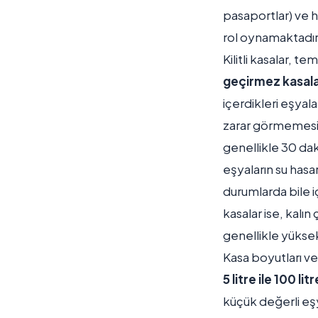
pasaportlar) ve h
rol oynamaktadır
Kilitli kasalar, te
geçirmez kasal
içerdikleri eşyal
zarar görmemesini
genellikle 30 daki
eşyaların su hasar
durumlarda bile iç
kasalar ise, kalın 
genellikle yüksek
Kasa boyutları ve 
5 litre ile 100 l
küçük değerli eşy