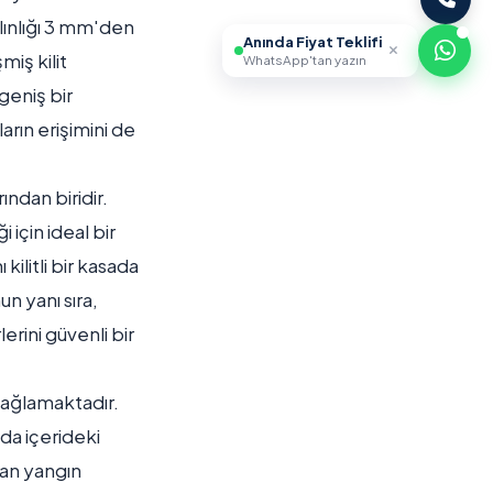
alınlığı 3 mm'den
Anında Fiyat Teklifi
miş kilit
WhatsApp'tan yazın
geniş bir
arın erişimini de
ından biridir.
 için ideal bir
kilitli bir kasada
un yanı sıra,
erini güvenli bir
ağlamaktadır.
nda içerideki
nan yangın