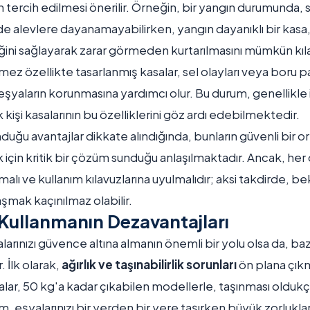
ın tercih edilmesi önerilir. Örneğin, bir yangın durumunda, 
nde alevlere dayanamayabilirken, yangın dayanıklı bir kasa,
ğini sağlayarak zarar görmeden kurtarılmasını mümkün kıla
rmez özellikte tasarlanmış kasalar, sel olayları veya boru p
 eşyaların korunmasına yardımcı olur. Bu durum, genellikle 
 kişi kasalarının bu özelliklerini göz ardı edebilmektedir.
sunduğu avantajlar dikkate alındığında, bunların güvenli bir
 için kritik bir çözüm sunduğu anlaşılmaktadır. Ancak, h
malı ve kullanım kılavuzlarına uyulmalıdır; aksi takdirde, 
aşmak kaçınılmaz olabilir.
a Kullanmanın Dezavantajları
şyalarınızı güvence altına almanın önemli bir yolu olsa da, ba
 İlk olarak,
ağırlık ve taşınabilirlik sorunları
ön plana çık
salar, 50 kg'a kadar çıkabilen modellerle, taşınması oldukç
m, eşyalarınızı bir yerden bir yere taşırken büyük zorluklar 