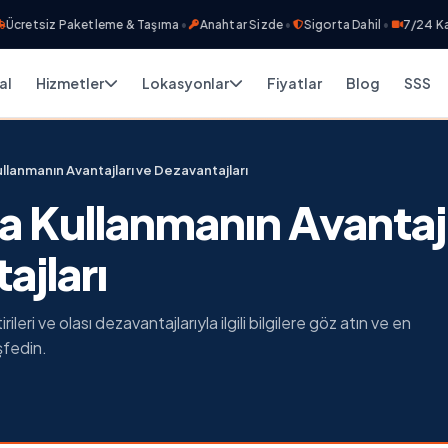
tsiz Paketleme & Taşıma
•
Anahtar Sizde
•
Sigorta Dahil
•
7/24 Kamera 
al
Hizmetler
Lokasyonlar
Fiyatlar
Blog
SSS
Kullanmanın Avantajları ve Dezavantajları
asa Kullanmanın Avantaj
ajları
rileri ve olası dezavantajlarıyla ilgili bilgilere göz atın ve en
şfedin.