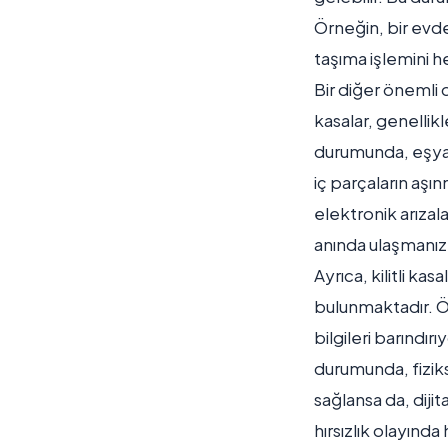
Örneğin, bir evden
taşıma işlemini h
Bir diğer önemli 
kasalar, genellikl
durumunda, eşyala
iç parçaların aşın
elektronik arızala
anında ulaşmanız 
Ayrıca, kilitli kasa
bulunmaktadır. Ör
bilgileri barındı
durumunda, fiziks
sağlansa da, dijit
hırsızlık olayında