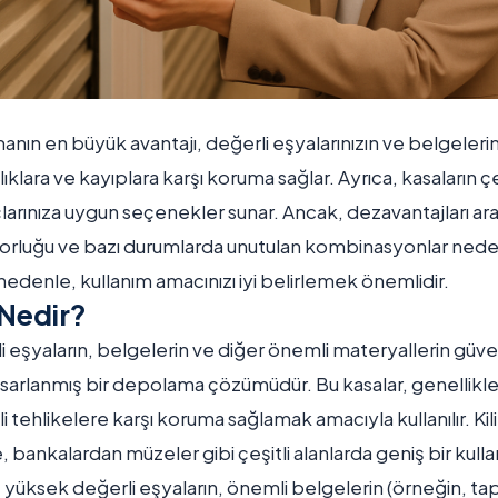
nmanın en büyük avantajı, değerli eşyalarınızın ve belgelerin
ızlıklara ve kayıplara karşı koruma sağlar. Ayrıca, kasaların ç
yaçlarınıza uygun seçenekler sunar. Ancak, dezavantajları a
zorluğu ve bazı durumlarda unutulan kombinasyonlar nede
u nedenle, kullanım amacınızı iyi belirlemek önemlidir.
 Nedir?
rli eşyaların, belgelerin ve diğer önemli materyallerin güven
asarlanmış bir depolama çözümüdür. Bu kasalar, genellikle h
li tehlikelere karşı koruma sağlamak amacıyla kullanılır. Kilit
, bankalardan müzeler gibi çeşitli alanlarda geniş bir kul
le yüksek değerli eşyaların, önemli belgelerin (örneğin, tap