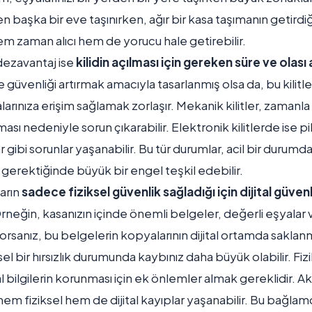
 başka bir eve taşınırken, ağır bir kasa taşımanın getirdiği
em zaman alıcı hem de yorucu hale getirebilir.
dezavantaj ise
kilidin açılması için gereken süre ve olası 
e güvenliği artırmak amacıyla tasarlanmış olsa da, bu kilitle
rınıza erişim sağlamak zorlaşır. Mekanik kilitler, zaman
ması nedeniyle sorun çıkarabilir. Elektronik kilitlerde ise p
r gibi sorunlar yaşanabilir. Bu tür durumlar, acil bir durumda
gerektiğinde büyük bir engel teşkil edebilir.
ların
sadece fiziksel güvenlik sağladığı için dijital güvenli
neğin, kasanızın içinde önemli belgeler, değerli eşyalar
rıyorsanız, bu belgelerin kopyalarının dijital ortamda sakla
el bir hırsızlık durumunda kaybınız daha büyük olabilir. Fiz
al bilgilerin korunması için ek önlemler almak gereklidir. Ak
 hem fiziksel hem de dijital kayıplar yaşanabilir. Bu bağlam