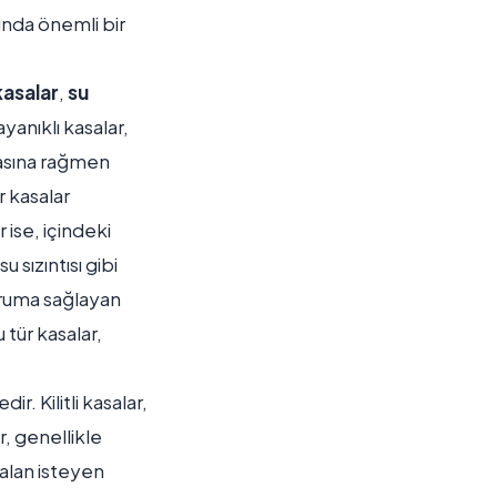
ında önemli bir
kasalar
,
su
yanıklı kasalar,
masına rağmen
r kasalar
 ise, içindeki
 sızıntısı gibi
koruma sağlayan
u tür kasalar,
r. Kilitli kasalar,
r, genellikle
 alan isteyen