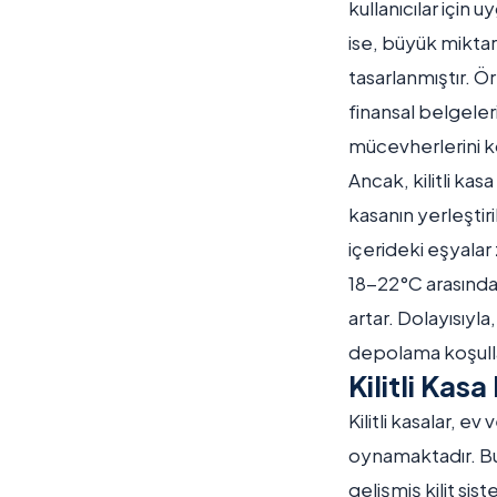
kullanıcılar için 
ise, büyük mikta
tasarlanmıştır. Ör
finansal belgeler
mücevherlerini k
Ancak, kilitli ka
kasanın yerleştir
içerideki eşyalar
18-22°C arasında 
artar. Dolayısıyl
depolama koşullar
Kilitli Kas
Kilitli kasalar, e
oynamaktadır. Bu
gelişmiş kilit sis