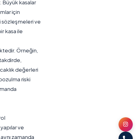
r. Büyük kasalar
lar için
li sözleşmeleri ve
r kasa ile
ektedir. Örneğin,
 takdirde,
ıcaklık değerleri
bozulma riski
 zamanda
rol
 yapılar ve
il, aynı zamanda