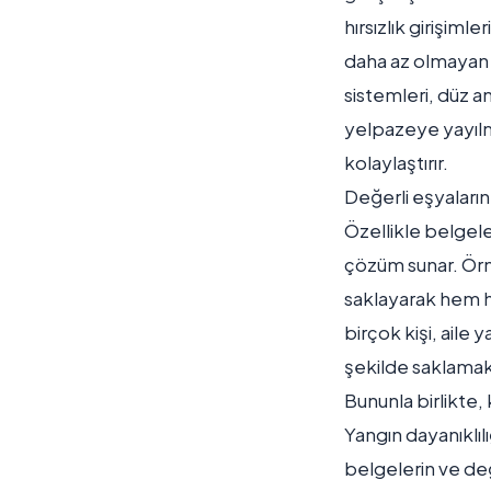
hırsızlık girişiml
daha az olmayan bi
sistemleri, düz a
yelpazeye yayılmak
kolaylaştırır.
Değerli eşyaların 
Özellikle belgele
çözüm sunar. Örneğ
saklayarak hem hırs
birçok kişi, aile
şekilde saklamak i
Bununla birlikte, k
Yangın dayanıklılı
belgelerin ve değ