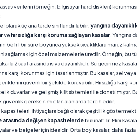
assas verilerin (örneğin, bilgisayar hard diskleri) korunmas
.
mel olarak üç ana türde sınıflandırılabilir:
yangına dayanıklı 
ar
ve
hırsızlığa karşı koruma sağlayan kasalar
. Yangına da
arın belirli bir süre boyunca yüksek sıcaklıklara maruz kal
 sağlamak için özel malzemelerle üretilir. Örneğin, bu tü
ka ila 2 saat arasında ısıya dayanıklıdır. Su geçirmez kasalar
ına karşı korunması için tasarlanmıştır. Bu kasalar, sel veya su
eriklerini güvenli bir şekilde koruyabilir. Hırsızlığa karşı 
çelik duvarları ve gelişmiş kilit sistemleri ile donatılmıştır. B
 güvenlik gereksinimi olan alanlarda tercih edilir.
kapasiteleri, ihtiyaçlara bağlı olarak çeşitlilik göstermektedi
itre arasında değişen kapasitelerde
bulunabilir. Mini kasala
alar ve belgeler için idealdir. Orta boy kasalar, daha fazla