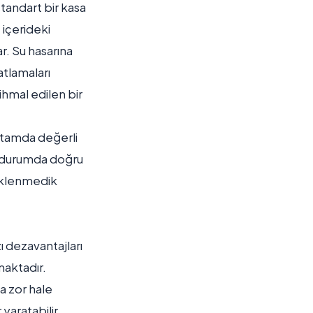
standart bir kasa
 içerideki
r. Su hasarına
atlamaları
ihmal edilen bir
 ortamda değerli
er durumda doğru
beklenmedik
zı dezavantajları
maktadır.
a zor hale
yaratabilir.