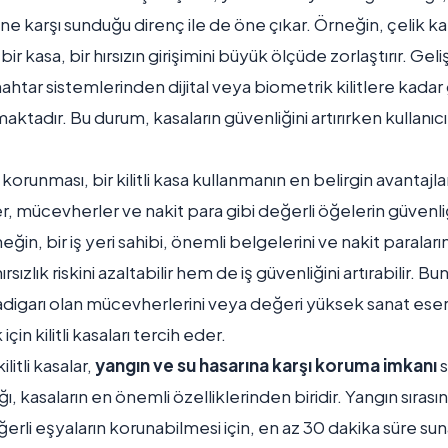
erine karşı sunduğu direnç ile de öne çıkar. Örneğin, çelik k
r kasa, bir hırsızın girişimini büyük ölçüde zorlaştırır. Geliş
nahtar sistemlerinden dijital veya biometrik kilitlere kadar 
tadır. Bu durum, kasaların güvenliğini artırırken kullanıcıl
korunması, bir kilitli kasa kullanmanın en belirgin avantajlar
r, mücevherler ve nakit para gibi değerli öğelerin güvenliği
in, bir iş yeri sahibi, önemli belgelerini ve nakit paralarını 
ızlık riskini azaltabilir hem de iş güvenliğini artırabilir. Bun
 yadigarı olan mücevherlerini veya değeri yüksek sanat eserl
çin kilitli kasaları tercih eder.
ilitli kasalar,
yangın ve su hasarına karşı koruma imkanı
s
ğı, kasaların en önemli özelliklerinden biridir. Yangın sırası
erli eşyaların korunabilmesi için, en az 30 dakika süre su