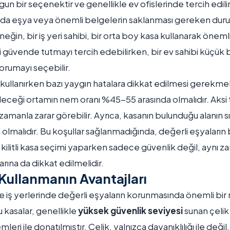
uygun bir seçenektir ve genellikle ev ofislerinde tercih edili
rda eşya veya önemli belgelerin saklanması gereken durum
neğin, bir iş yeri sahibi, bir orta boy kasa kullanarak önem
i güvende tutmayı tercih edebilirken, bir ev sahibi küçük bi
orumayı seçebilir.
sa kullanırken bazı yaygın hatalara dikkat edilmesi gerekm
ileceği ortamın nem oranı %45-55 arasında olmalıdır. Aksi
 zamanla zarar görebilir. Ayrıca, kasanın bulunduğu alanın s
olmalıdır. Bu koşullar sağlanmadığında, değerli eşyaların 
a, kilitli kasa seçimi yaparken sadece güvenlik değil, aynı
ına da dikkat edilmelidir.
a Kullanmanın Avantajları
v ve iş yerlerinde değerli eşyaların korunmasında önemli bir 
 kasalar, genellikle
yüksek güvenlik seviyesi
sunan çelik
temleri ile donatılmıştır. Çelik, yalnızca dayanıklılığı ile değ