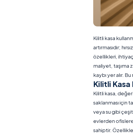
Kilitli kasa kulla
artırmasıdır; hırs
özellikleri, ihti
maliyet, taşıma 
kaybı yer alır. B
Kilitli Kasa
Kilitli kasa, değe
saklanması için t
veya su gibi çeşit
evlerden ofislere
sahiptir. Özellik