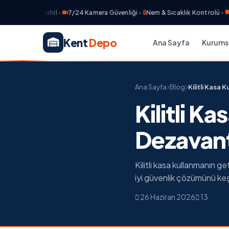
Sigorta Dahil
•
7/24 Kamera Güvenliği
•
Nem & Sıcaklık Kontrolü
•
Ücre
Kent
Depo
Ana Sayfa
Kurums
Ana Sayfa
Blog
Kilitli Kasa 
Kilitli K
Dezavant
Kilitli kasa kullanmanın geti
iyi güvenlik çözümünü ke
26 Haziran 2026
13