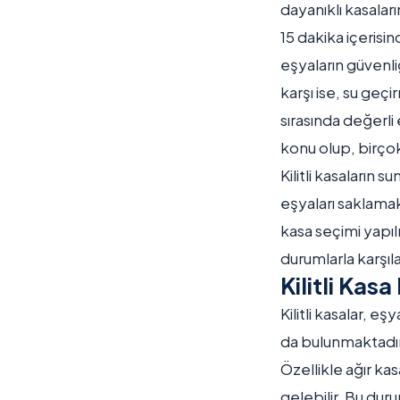
dayanıklı kasalar
15 dakika içerisi
eşyaların güvenli
karşı ise, su geçi
sırasında değerli
konu olup, birçok
Kilitli kasaların 
eşyaları saklamak
kasa seçimi yapıl
durumlarla karşıl
Kilitli Kas
Kilitli kasalar, e
da bulunmaktadır.
Özellikle ağır ka
gelebilir. Bu duru