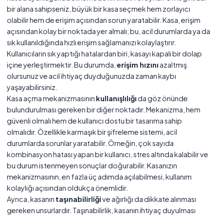
bir alana sahipseniz, büyük bir kasa seçmek hem zorlayıcı
olabilir hem de erişim açısından sorun yaratabilir. Kasa, erişim
açısından kolay bir noktada yer almalı; bu, acil durumlarda ya da
sık kullanıldığında hızlı erişim sağlamanızı kolaylaştırır.
Kullanıcıların sık yaptığı hatalardan biri, kasayı kapalı bir dolap
içine yerleştirmektir. Bu durumda,
erişim hızını
azaltmış
olursunuz ve acil ihtiyaç duyduğunuzda zaman kaybı
yaşayabilirsiniz.
Kasa açma mekanizmasının
kullanışlılığı
da göz önünde
bulundurulması gereken bir diğer noktadır. Mekanizma, hem
güvenli olmalı hem de kullanıcı dostu bir tasarıma sahip
olmalıdır. Özellikle karmaşık bir şifreleme sistemi, acil
durumlarda sorunlar yaratabilir. Örneğin, çok sayıda
kombinasyon hatası yapan bir kullanıcı, stres altında kalabilir ve
bu durum istenmeyen sonuçlar doğurabilir. Kasanızın
mekanizmasının, en fazla üç adımda açılabilmesi, kullanım
kolaylığı açısından oldukça önemlidir.
Ayrıca, kasanın
taşınabilirliği
ve ağırlığı da dikkate alınması
gereken unsurlardır. Taşınabilirlik, kasanın ihtiyaç duyulması