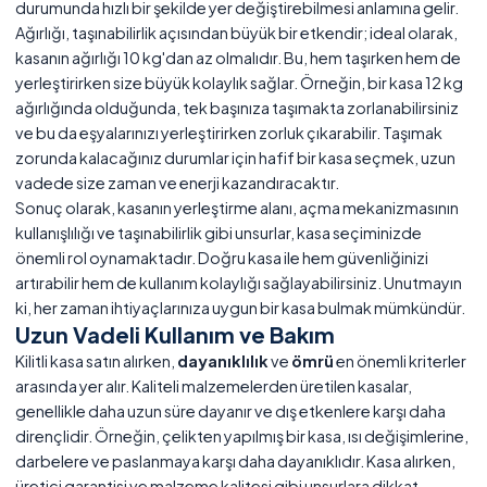
durumunda hızlı bir şekilde yer değiştirebilmesi anlamına gelir.
Ağırlığı, taşınabilirlik açısından büyük bir etkendir; ideal olarak,
kasanın ağırlığı 10 kg'dan az olmalıdır. Bu, hem taşırken hem de
yerleştirirken size büyük kolaylık sağlar. Örneğin, bir kasa 12 kg
ağırlığında olduğunda, tek başınıza taşımakta zorlanabilirsiniz
ve bu da eşyalarınızı yerleştirirken zorluk çıkarabilir. Taşımak
zorunda kalacağınız durumlar için hafif bir kasa seçmek, uzun
vadede size zaman ve enerji kazandıracaktır.
Sonuç olarak, kasanın yerleştirme alanı, açma mekanizmasının
kullanışlılığı ve taşınabilirlik gibi unsurlar, kasa seçiminizde
önemli rol oynamaktadır. Doğru kasa ile hem güvenliğinizi
artırabilir hem de kullanım kolaylığı sağlayabilirsiniz. Unutmayın
ki, her zaman ihtiyaçlarınıza uygun bir kasa bulmak mümkündür.
Uzun Vadeli Kullanım ve Bakım
Kilitli kasa satın alırken,
dayanıklılık
ve
ömrü
en önemli kriterler
arasında yer alır. Kaliteli malzemelerden üretilen kasalar,
genellikle daha uzun süre dayanır ve dış etkenlere karşı daha
dirençlidir. Örneğin, çelikten yapılmış bir kasa, ısı değişimlerine,
darbelere ve paslanmaya karşı daha dayanıklıdır. Kasa alırken,
üretici garantisi ve malzeme kalitesi gibi unsurlara dikkat