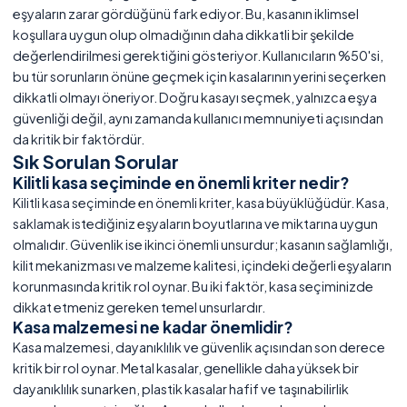
eşyaların zarar gördüğünü fark ediyor. Bu, kasanın iklimsel
koşullara uygun olup olmadığının daha dikkatli bir şekilde
değerlendirilmesi gerektiğini gösteriyor. Kullanıcıların %50'si,
bu tür sorunların önüne geçmek için kasalarının yerini seçerken
dikkatli olmayı öneriyor. Doğru kasayı seçmek, yalnızca eşya
güvenliği değil, aynı zamanda kullanıcı memnuniyeti açısından
da kritik bir faktördür.
Sık Sorulan Sorular
Kilitli kasa seçiminde en önemli kriter nedir?
Kilitli kasa seçiminde en önemli kriter, kasa büyüklüğüdür. Kasa,
saklamak istediğiniz eşyaların boyutlarına ve miktarına uygun
olmalıdır. Güvenlik ise ikinci önemli unsurdur; kasanın sağlamlığı,
kilit mekanizması ve malzeme kalitesi, içindeki değerli eşyaların
korunmasında kritik rol oynar. Bu iki faktör, kasa seçiminizde
dikkat etmeniz gereken temel unsurlardır.
Kasa malzemesi ne kadar önemlidir?
Kasa malzemesi, dayanıklılık ve güvenlik açısından son derece
kritik bir rol oynar. Metal kasalar, genellikle daha yüksek bir
dayanıklılık sunarken, plastik kasalar hafif ve taşınabilirlik