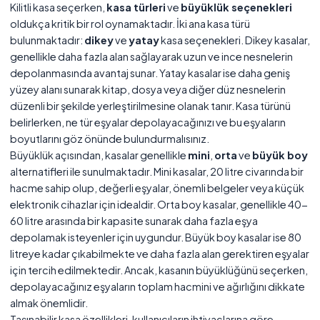
Kilitli kasa seçerken,
kasa türleri
ve
büyüklük seçenekleri
oldukça kritik bir rol oynamaktadır. İki ana kasa türü
bulunmaktadır:
dikey
ve
yatay
kasa seçenekleri. Dikey kasalar,
genellikle daha fazla alan sağlayarak uzun ve ince nesnelerin
depolanmasında avantaj sunar. Yatay kasalar ise daha geniş
yüzey alanı sunarak kitap, dosya veya diğer düz nesnelerin
düzenli bir şekilde yerleştirilmesine olanak tanır. Kasa türünü
belirlerken, ne tür eşyalar depolayacağınızı ve bu eşyaların
boyutlarını göz önünde bulundurmalısınız.
Büyüklük açısından, kasalar genellikle
mini
,
orta
ve
büyük boy
alternatifleri ile sunulmaktadır. Mini kasalar, 20 litre civarında bir
hacme sahip olup, değerli eşyalar, önemli belgeler veya küçük
elektronik cihazlar için idealdir. Orta boy kasalar, genellikle 40-
60 litre arasında bir kapasite sunarak daha fazla eşya
depolamak isteyenler için uygundur. Büyük boy kasalar ise 80
litreye kadar çıkabilmekte ve daha fazla alan gerektiren eşyalar
için tercih edilmektedir. Ancak, kasanın büyüklüğünü seçerken,
depolayacağınız eşyaların toplam hacmini ve ağırlığını dikkate
almak önemlidir.
Taşınabilir kasa özellikleri, kullanıcıların ihtiyaçlarına göre