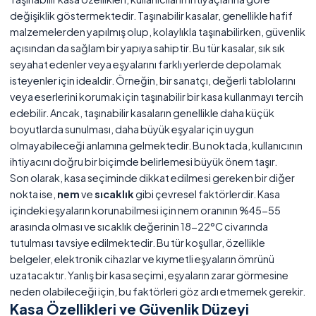
değişiklik göstermektedir. Taşınabilir kasalar, genellikle hafif
malzemelerden yapılmış olup, kolaylıkla taşınabilirken, güvenlik
açısından da sağlam bir yapıya sahiptir. Bu tür kasalar, sık sık
seyahat edenler veya eşyalarını farklı yerlerde depolamak
isteyenler için idealdir. Örneğin, bir sanatçı, değerli tablolarını
veya eserlerini korumak için taşınabilir bir kasa kullanmayı tercih
edebilir. Ancak, taşınabilir kasaların genellikle daha küçük
boyutlarda sunulması, daha büyük eşyalar için uygun
olmayabileceği anlamına gelmektedir. Bu noktada, kullanıcının
ihtiyacını doğru bir biçimde belirlemesi büyük önem taşır.
Son olarak, kasa seçiminde dikkat edilmesi gereken bir diğer
nokta ise,
nem
ve
sıcaklık
gibi çevresel faktörlerdir. Kasa
içindeki eşyaların korunabilmesi için nem oranının %45-55
arasında olması ve sıcaklık değerinin 18-22°C civarında
tutulması tavsiye edilmektedir. Bu tür koşullar, özellikle
belgeler, elektronik cihazlar ve kıymetli eşyaların ömrünü
uzatacaktır. Yanlış bir kasa seçimi, eşyaların zarar görmesine
neden olabileceği için, bu faktörleri göz ardı etmemek gerekir.
Kasa Özellikleri ve Güvenlik Düzeyi