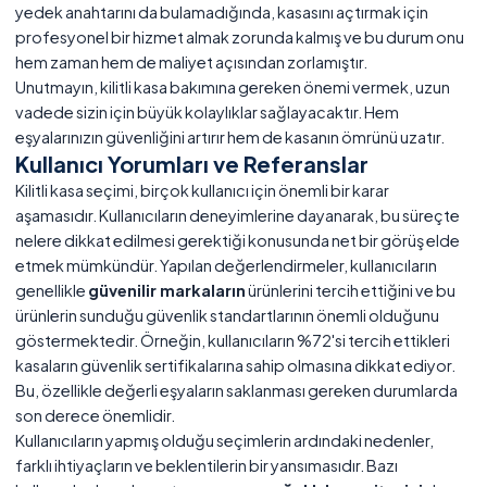
yedek anahtarını da bulamadığında, kasasını açtırmak için
profesyonel bir hizmet almak zorunda kalmış ve bu durum onu
hem zaman hem de maliyet açısından zorlamıştır.
Unutmayın, kilitli kasa bakımına gereken önemi vermek, uzun
vadede sizin için büyük kolaylıklar sağlayacaktır. Hem
eşyalarınızın güvenliğini artırır hem de kasanın ömrünü uzatır.
Kullanıcı Yorumları ve Referanslar
Kilitli kasa seçimi, birçok kullanıcı için önemli bir karar
aşamasıdır. Kullanıcıların deneyimlerine dayanarak, bu süreçte
nelere dikkat edilmesi gerektiği konusunda net bir görüş elde
etmek mümkündür. Yapılan değerlendirmeler, kullanıcıların
genellikle
güvenilir markaların
ürünlerini tercih ettiğini ve bu
ürünlerin sunduğu güvenlik standartlarının önemli olduğunu
göstermektedir. Örneğin, kullanıcıların %72'si tercih ettikleri
kasaların güvenlik sertifikalarına sahip olmasına dikkat ediyor.
Bu, özellikle değerli eşyaların saklanması gereken durumlarda
son derece önemlidir.
Kullanıcıların yapmış olduğu seçimlerin ardındaki nedenler,
farklı ihtiyaçların ve beklentilerin bir yansımasıdır. Bazı