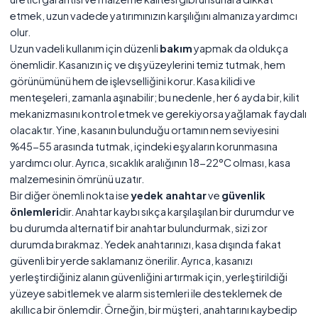
etmek, uzun vadede yatırımınızın karşılığını almanıza yardımcı
olur.
Uzun vadeli kullanım için düzenli
bakım
yapmak da oldukça
önemlidir. Kasanızın iç ve dış yüzeylerini temiz tutmak, hem
görünümünü hem de işlevselliğini korur. Kasa kilidi ve
menteşeleri, zamanla aşınabilir; bu nedenle, her 6 ayda bir, kilit
mekanizmasını kontrol etmek ve gerekiyorsa yağlamak faydalı
olacaktır. Yine, kasanın bulunduğu ortamın nem seviyesini
%45-55 arasında tutmak, içindeki eşyaların korunmasına
yardımcı olur. Ayrıca, sıcaklık aralığının 18-22°C olması, kasa
malzemesinin ömrünü uzatır.
Bir diğer önemli nokta ise
yedek anahtar
ve
güvenlik
önlemleri
dir. Anahtar kaybı sıkça karşılaşılan bir durumdur ve
bu durumda alternatif bir anahtar bulundurmak, sizi zor
durumda bırakmaz. Yedek anahtarınızı, kasa dışında fakat
güvenli bir yerde saklamanız önerilir. Ayrıca, kasanızı
yerleştirdiğiniz alanın güvenliğini artırmak için, yerleştirildiği
yüzeye sabitlemek ve alarm sistemleri ile desteklemek de
akıllıca bir önlemdir. Örneğin, bir müşteri, anahtarını kaybedip