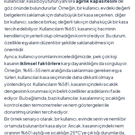
kullanıcılar, kasa boyutunun yanı sıra
ağırlık kapasitesini
de
göz önünde bulundururlar. Örneğin, bir kullanıcı, evdeki değerli
belgelerini saklamak için daha büyük bir kasa seçerken, diğer
bir kullanıcı, sadece birkaç değerli takı için daha küçük bir kasa
tercih edebiliyor. Kullanıcıların %65'i, kasanın iç hacminin
kendileri için yeterli olup olmadığını kontrol ediyor. Bu durum,
özellikle eşyaların düzenli bir şekilde saklanabilmesi için
önemlidir.
Ayrıca, kullanıcı yorumlarını incelediğimizde, pek çok kişi
kasanın
iklimsel faktörlere
karşı dayanıklılığını da sorguluyor.
Örneğin, %45-55 nem aralığında saklanması gereken eşya
türleri, kullanıcıları kasa seçiminde daha dikkatli olmaya
yönlendiriyor. Kullanıcıların %58'i, kasanın içindeki sıcaklık
dengesinin korunması için belirli özellikler aradıklarını ifade
ediyor. Bu bağlamda, bazı kullanıcılar, kasalarının iç sıcaklığını
kontrol eden termometreler ve nem göstergeleri ile
donatılmış ürünleri tercih ediyor.
Bir örnek senaryo olarak, bir kullanıcı, evinde serin ve nemli bir
ortamda bulunan bir kasa alıyor. Ancak, kasanın içindeki nem
oranının %60'ı aştığı ve sıcaklığın 25°C'ye çıktığı durumlarda,