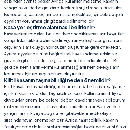
açısından avantaj sağlar. Ayrıca, kullanılan malzeme, kasanın
yangın, su ve darbe gibi dış etkenlere karşı direncini de etkiler.
Bu nedenle, kasa seçiminde malzeme kalitesi, içindeki değerli
eşyaların korunması için göz ardı edilmemelidir.
Kasa yerleştirme alanı nasıl belirlenir?
Kasa yerleştirme alanı belirlenirken öncelikle eşyaların boyutları
ve ağırlıkları dikkate alınmalıdır. Eşyaları yerleştireceğiniz alanın
ölçülerini alarak, uygun bir düzen oluşturmak gerekmektedir.
Ayrıca, eşyaların türüne bağlı olarak havalandırma, erişim ve
güvenlik gibi faktörler de göz önünde bulundurulmalıdır. Bu
şekilde, hem alanın verimli kullanımı sağlanır hem de eşyaların
korunması için en uygun ortam oluşturulur.
Kilitli kasanın taşınabilirliği neden önemlidir?
Kilitli kasaların taşınabilirliği, acil durumlarda hızlı erişim sağlamak
için kritik bir faktördür. Taşınabilir bir kasa, kullanıcıların ihtiyaç
duydukları önemli belgelere, değerli eşyalarına veya acil durum
malzemelerine anında ulaşmalarını mümkün kılar. Bu, özellikle
yangın, hırsızlık veya doğal afet gibi beklenmedik olaylar
sırasında hayati öneme sahiptir. Ayrıca, taşınabilirlik, kasanın
farklı yerlerde de kullanılabilmesini sağlar, böylece güvenliğinizi