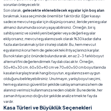
sorunları önleyecektir.
Son olarak,
gelecekte eklenebilecek eşyalar için boş alan
bırakmak, kasa seçiminde önemli bir faktördür. Eğer kasayı
sadece mevcut eşyalar için düşünüyorsanız, ileride yeni eşyalar
almanız durumunda sorun yaşayabilirsiniz. Örneğin, bir iş
sahibiyseniz ve sürekli yeni belgeler veya değerli eşyalar
ekliyorsanız, mevcut eşyalarınıza ek olarak %30 kadar daha
fazla alan bırakmak iyi bir strateji olabilir. Bu, hem mevcut
eşyalarınızı korur hem de gelecekteki ihtiyaçlarınızı karşılar.
Bu noktaları göz önünde bulundurarak, en az 2-3 farklı boyut
alternatifini değerlendirmek faydalı olacaktır. Örneğin,
50x40x30 cm, 60x50x40 cm ve 70x60x50 cm boyutlarında
kasaları karşılaştırarak hangi boyutun, eşyalarınıza en uygun
olduğunu belirleyebilirsiniz. Unutmayın, yanlış boyut seçimi,
hem eşyalarınızı güvenli bir şekilde saklayamamanıza hem de
alanınızı verimsiz kullanmanıza neden olabilir. Bu nedenle, her
zaman ihtiyacınızı doğru bir şekilde analiz etmekte fayda
vardır.
Kasa Türleri ve Büyüklük Seçenekleri