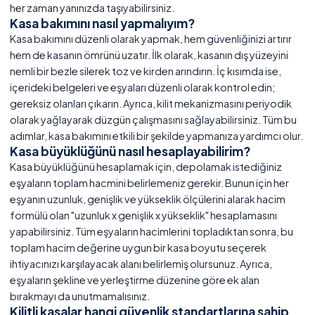
her zaman yanınızda taşıyabilirsiniz.
Kasa bakımını nasıl yapmalıyım?
Kasa bakımını düzenli olarak yapmak, hem güvenliğinizi artırır
hem de kasanın ömrünü uzatır. İlk olarak, kasanın dış yüzeyini
nemli bir bezle silerek toz ve kirden arındırın. İç kısımda ise,
içerideki belgeleri ve eşyaları düzenli olarak kontrol edin;
gereksiz olanları çıkarın. Ayrıca, kilit mekanizmasını periyodik
olarak yağlayarak düzgün çalışmasını sağlayabilirsiniz. Tüm bu
adımlar, kasa bakımını etkili bir şekilde yapmanıza yardımcı olur.
Kasa büyüklüğünü nasıl hesaplayabilirim?
Kasa büyüklüğünü hesaplamak için, depolamak istediğiniz
eşyaların toplam hacmini belirlemeniz gerekir. Bunun için her
eşyanın uzunluk, genişlik ve yükseklik ölçülerini alarak hacim
formülü olan "uzunluk x genişlik x yükseklik" hesaplamasını
yapabilirsiniz. Tüm eşyaların hacimlerini topladıktan sonra, bu
toplam hacim değerine uygun bir kasa boyutu seçerek
ihtiyacınızı karşılayacak alanı belirlemiş olursunuz. Ayrıca,
eşyaların şekline ve yerleştirme düzenine göre ek alan
bırakmayı da unutmamalısınız.
Kilitli kasalar hangi güvenlik standartlarına sahip