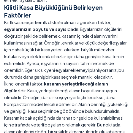
etmek faydalı olabilir.
Kilitli Kasa Büyüklüğünü Belirleyen
Faktörler
Kilitli kasa seçerken ilk dikkate almanız gereken faktör,
eşyalarınızın boyutu ve sayısı
dadır. Eşyalarınızın ölçülerini
doğru bir şekilde belirlemek, kasanın içindeki alanın verimli
kullanılmasını sağlar. Örneğin, evraklar ve küçük değerli eşyalar
için daha küçük bir kasa yeterli olurken, büyük mücevher
kutuları veya elektronik cihazlar için daha geniş bir kasa tercih
edilmelidir. Ayrıca, eşyalarınızın sayısını tahmin etmek de
önemlidir. Eğer sık sık yeni eşyalar eklemeyi planlıyorsanız, bu
durumda daha geniş bir kasa seçmek mantıklı olacaktır.
İkinci önemli faktör,
kasanın yerleştirileceği alanın
ölçüleri
dir. Kasa, yerleştirileceği alanın boyutlarına uygun
olmalıdır. Örneğin, dar bir köşeye yerleştirilecekse, daha
kompakt bir model tercih edilmelidir. Alanın derinliği, yüksekliği
ve genişliği, kasa seçiminde göz önünde bulundurulmalıdır.
Kasanın kapak açıldığında da rahat bir şekilde kullanılabilmesi
için etrafında yeterli boş alan bırakmak gerekir. Bu noktada,
alanın ölçülerini doğru bir şekilde almanız, ileride oluşabilecek