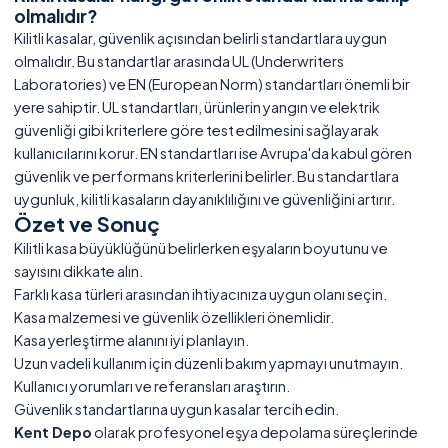
olmalıdır?
Kilitli kasalar, güvenlik açısından belirli standartlara uygun
olmalıdır. Bu standartlar arasında UL (Underwriters
Laboratories) ve EN (European Norm) standartları önemli bir
yere sahiptir. UL standartları, ürünlerin yangın ve elektrik
güvenliği gibi kriterlere göre test edilmesini sağlayarak
kullanıcılarını korur. EN standartları ise Avrupa'da kabul gören
güvenlik ve performans kriterlerini belirler. Bu standartlara
uygunluk, kilitli kasaların dayanıklılığını ve güvenliğini artırır.
Özet ve Sonuç
Kilitli kasa büyüklüğünü belirlerken eşyaların boyutunu ve
sayısını dikkate alın.
Farklı kasa türleri arasından ihtiyacınıza uygun olanı seçin.
Kasa malzemesi ve güvenlik özellikleri önemlidir.
Kasa yerleştirme alanını iyi planlayın.
Uzun vadeli kullanım için düzenli bakım yapmayı unutmayın.
Kullanıcı yorumları ve referansları araştırın.
Güvenlik standartlarına uygun kasalar tercih edin.
Kent Depo
olarak profesyonel eşya depolama süreçlerinde