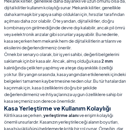
Mekanik kilitler, genellikle daha dayanıklı ve uzun ömürlü olsa da,
dijital kilitler kullanım kolaylığı sunar. Mekanik kilitler, genellikle
daha karmaşık bir yapıya sahip oldukları için, hırsızlar tarafından
açılması daha zor olabilir. Öte yandan, dijital kilitler, doğru
kombinasyon girilmediğinde devre dışı kalabilir, ancak pil ömrü
veya elektronik arızalar gibi sorunlar yaşayabilir. Bu nedenle,
kasa seçerken hem mekanik hem de dijital kilitlerin artılarını ve
eksilerini değerlendirmeniz önerilir.
Örnek bir senaryo olarak, bir iş yeri sahibi, değerli belgelerini
saklamak için bir kasa alır. Ancak, almış olduğu kasa
2 mm
kalınlığında çelikten yapılmış ve ateşe dayanıklılık özelliği
yoktur. Bir yangın sırasında, kasa yangından etkilenerek içindeki
belgeleri tamamen kaybetmesine neden olur. Bu tür hatalardan
kaçınmak için, kasa özelliklerini doğru bir şekilde
değerlendirmeniz ve ihtiyaçlarınıza uygun özelliklere sahip bir
kasa seçmeniz son derece önemlidir.
Kasa Yerleştirme ve Kullanım Kolaylığı
Kilitli kasa seçerken,
yerleştirme alanı
ve erişim kolaylığı
önemli unsurlardır. Kasanızın yerleştirileceği alanın boyutları,
kasa büyüklüğünü belirlemede kritik bir rol oynar. Örneğin, dar