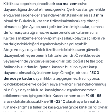
Kilitli kasa seçerken, öncelikle
kasa malzemesi
ve
dayanıklılığına dikkat etmeniz gerekir. Çelik kasalar, genellikle
en güvenli seçenekler arasında yer alır. Kalınlıkları en az
3 mm
olmalıdır. Bu kalınlık, kasanın fiziksel saldırılara karşı dirençli
olmasını sağlar. Ayrıca, sert çelikten üretilmiş kasalar, zamanla
deformasyona uğramaz ve uzun ömürlü bir kullanım sunar.
Kalitesiz malzemelerden yapılmış kasalar, kolayca açılabilir ve
bu da içindeki değerli eşyaların kaybına yol açabilir.
Ateşe ve suya dayanıklılık özellikleri de bir kasanın güvenlik
düzeyini belirleyen önemli faktörlerdendir. Özellikle, evde
veya iş yerinde yangın ve su baskınları gibi doğal afetler göz
önünde bulundurulduğunda, kasanın bu tür olaylara karşı
dayanıklı olması büyük önem taşır. Örneğin, bir kasa,
1500
dereceye kadar
dayanıklı bir ateş geçirmezlik sunuyorsa,
içindeki belgeler ve değerli eşyalar yangın sırasında korunmuş
olur. Suya dayanıklılık ise, kasa içindeki eşyaların nemden
etkilenmemesi için gereklidir. Kasanızın nem oranı
%45-55
arasında kalmalı, sıcaklık ise
18-22°C
olarak ayarlanmalıdır.
Kilit mekanizması türleri de kasa güvenliğinde kritik bir rol oynar.