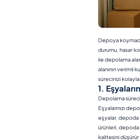
Depoya koymadan 
durumu, hasar ko
ile depolama alan
alanının verimli k
sürecinizi kolayla
1. Eşyaları
Depolama sürecind
Eşyalarınızı dep
eşyalar, depoda kö
ürünleri, depoda
kalitesini düşürü