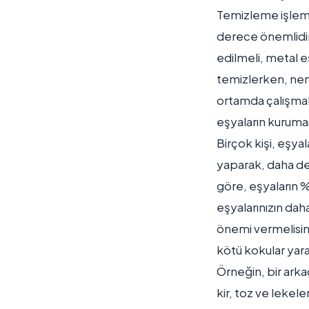
Temizleme işlemi
derece önemlidir.
edilmeli, metal e
temizlerken, nem
ortamda çalışmak,
eşyaların kurumas
Birçok kişi, eşya
yaparak, daha der
göre, eşyaların %
eşyalarınızın da
önemi vermelisin
kötü kokular yarat
Örneğin, bir ark
kir, toz ve leke