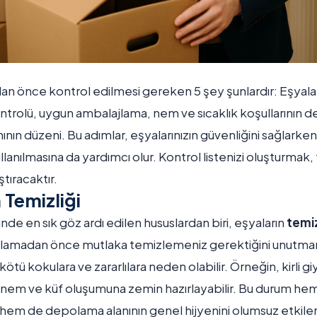
önce kontrol edilmesi gereken 5 şey şunlardır: Eşyalar
ntrolü, uygun ambalajlama, nem ve sıcaklık koşullarının d
ının düzeni. Bu adımlar, eşyalarınızın güvenliğini sağlark
ullanılmasına da yardımcı olur. Kontrol listenizi oluşturmak
ştıracaktır.
n Temizliği
e en sık göz ardı edilen hususlardan biri, eşyaların
temiz
olamadan önce mutlaka temizlemeniz gerektiğini unutmamal
tü kokulara ve zararlılara neden olabilir. Örneğin, kirli giy
 nem ve küf oluşumuna zemin hazırlayabilir. Bu durum hem
r hem de depolama alanının genel hijyenini olumsuz etkiler