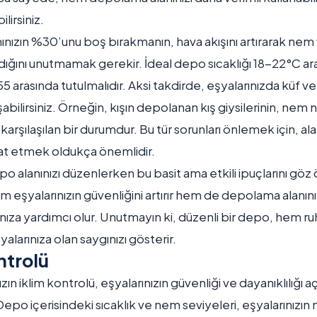
ilirsiniz.
ınızın %30’unu boş bırakmanın, hava akışını artırarak nem 
ığını unutmamak gerekir. İdeal depo sıcaklığı 18-22°C ar
arasında tutulmalıdır. Aksi takdirde, eşyalarınızda küf v
şabilirsiniz. Örneğin, kışın depolanan kış giysilerinin, nem
karşılaşılan bir durumdur. Bu tür sorunları önlemek için, a
kat etmek oldukça önemlidir.
o alanınızı düzenlerken bu basit ama etkili ipuçlarını gö
eşyalarınızın güvenliğini artırır hem de depolama alanınız
ıza yardımcı olur. Unutmayın ki, düzenli bir depo, hem ruh
alarınıza olan saygınızı gösterir.
ntrolü
n iklim kontrolü, eşyalarınızın güvenliği ve dayanıklılığı açı
epo içerisindeki sıcaklık ve nem seviyeleri, eşyalarınızın