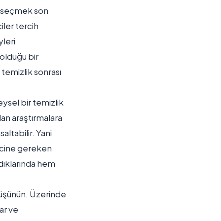
i seçmek son
iler tercih
leri
olduğu bir
 temizlik sonrası
ysel bir temizlik
lan araştırmalara
ltabilir. Yani
recine gereken
ldıklarında hem
düşünün. Üzerinde
ar ve