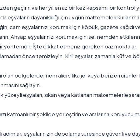
zden geçirin ve her yıl en az bir kez kapsamlı bir kontrol y
da eşyaların dayanıklılığı için uygun malzemeleri kullanm
ğin, cam eşyalarınızı korumak için köpük, gazete kağıdı v
arın. Ahşap eşyalarınızı korumak için ise, nemden etkilen
bir yöntemdir. İşte dikkat etmeniz gereken bazı noktalar:
olamadan önce temizleyin. Kirli eşyalar, zamanla küf ve
olan bölgelerde, nem alıcı silika jel veya benzeri ürünler
unmasını sağlayın.
k yüzeyli eşyaları, sıkan veya katlanan malzemelerle sa
rınızı katmanlı bir şekilde yerleştirin ve aralarına koruyucu
li adımlar, eşyalarınızın depolama süresince güvenli ve day