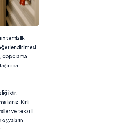
ın temizlik
eğerlendirilmesi
en, depolama
, taşınma
liği
'dir.
ısınız. Kirli
siler ve tekstil
 eşyaların
.