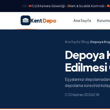
igorta Dahil
•
7/24 Kamera Güvenliği
•
Nem & Sıcaklık Kontrolü
•
Ücret
Kent
Depo
Ana Sayfa
Kurums
Ana Sayfa
Blog
Depoya Koym
Depoya 
Edilmesi
Eşyalarınızı depolamadan
depolama sürecinizi kolayl
13 Haziran 2026
18