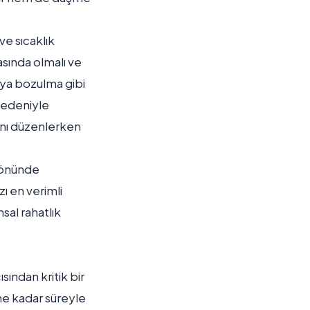
ve sıcaklık
asında olmalı ve
eya bozulma gibi
 nedeniyle
lanı düzenlerken
z önünde
ı en verimli
sal rahatlık
sından kritik bir
 ne kadar süreyle