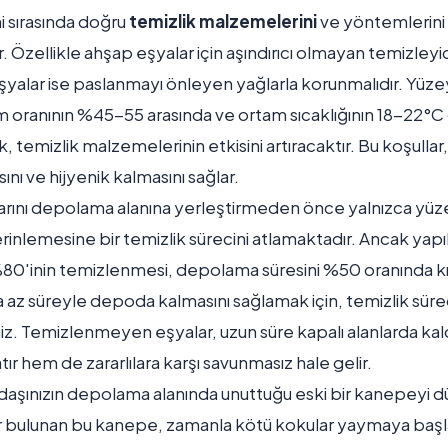
 sırasında doğru
temizlik malzemelerini
ve yöntemlerin
 Özellikle ahşap eşyalar için aşındırıcı olmayan temizleyic
şyalar ise paslanmayı önleyen yağlarla korunmalıdır. Yüzey
 oranının %45-55 arasında ve ortam sıcaklığının 18-22°C 
 temizlik malzemelerinin etkisini artıracaktır. Bu koşullar,
ını ve hijyenik kalmasını sağlar.
larını depolama alanına yerleştirmeden önce yalnızca yüze
inlemesine bir temizlik sürecini atlamaktadır. Ancak yapı
80'inin temizlenmesi, depolama süresini %50 oranında kısa
ha az süreyle depoda kalmasını sağlamak için, temizlik sü
iz. Temizlenmeyen eşyalar, uzun süre kapalı alanlarda ka
ır hem de zararlılara karşı savunmasız hale gelir.
adaşınızın depolama alanında unuttuğu eski bir kanepeyi 
ler bulunan bu kanepe, zamanla kötü kokular yaymaya başl