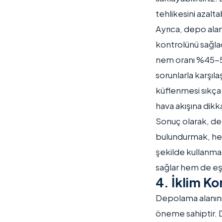
tehlikesini azaltab
Ayrıca, depo alan
kontrolünü sağlad
nem oranı %45-55 
sorunlarla karşıla
küflenmesi sıkça 
hava akışına dik
Sonuç olarak, dep
bulundurmak, hem 
şekilde kullanman
sağlar hem de eşy
4. İklim Ko
Depolama alanınızı
öneme sahiptir. D