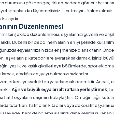
ızın durumunu gözden geçirirken, sadece görünür hasarları 
el sorunları da düşünmelisiniz. Unutmayın, önlem almak
 kolaydır.
anının Düzenlenmesi
mli bir şekilde düzenlenmesi, eşyalarınızı güvenli ve erişil
rıdır. Düzenli bir depo, hem alanın en iyi şekilde kullanıl
unuzda eşyalarınıza hızlıca erişmenize olanak tanır. Önce
ken, eşyalarınızı kategorilere ayırarak saklamak, işinizi büy
eğin, yazlık ve kışlık giysileri ayrı bölümlerde, spor ekipma
lamak, aradığınız eşyayı bulmanızı hızlandırır.
zenlerken, yükseklikten yararlanmak önemlidir. Ancak, eşy
rekir.
Ağır ve büyük eşyaları alt raflara yerleştirmek
, h
 hafif eşyaların erişimini kolaylaştırır. Örneğin, ağır kutular
aflarda tutarken, hafif olan kitaplar veya dekoratif eşyaları ü
. Bu sayede, hem depolama alanınızı daha verimli kullanab