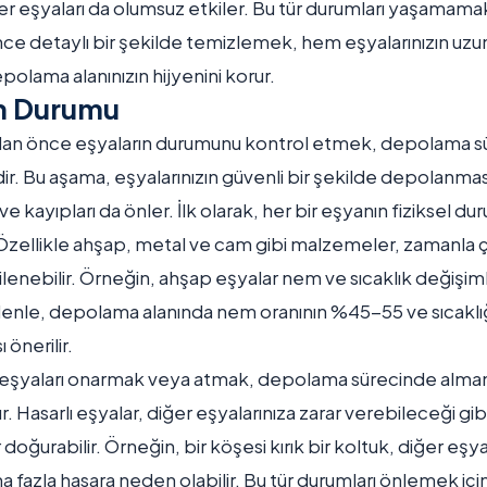
r eşyaları da olumsuz etkiler. Bu tür durumları yaşamamak i
 detaylı bir şekilde temizlemek, hem eşyalarınızın uzun
olama alanınızın hijyenini korur.
ın Durumu
 önce eşyaların durumunu kontrol etmek, depolama süre
dir. Bu aşama, eşyalarınızın güvenli bir şekilde depolanmas
e kayıpları da önler. İlk olarak, her bir eşyanın fiziksel d
Özellikle ahşap, metal ve cam gibi malzemeler, zamanla 
lenebilir. Örneğin, ahşap eşyalar nem ve sıcaklık değişiml
edenle, depolama alanında nem oranının %45-55 ve sıcakl
 önerilir.
ık eşyaları onarmak veya atmak, depolama sürecinde alma
r. Hasarlı eşyalar, diğer eşyalarınıza zarar verebileceği gibi,
doğurabilir. Örneğin, bir köşesi kırık bir koltuk, diğer eşy
a fazla hasara neden olabilir. Bu tür durumları önlemek için