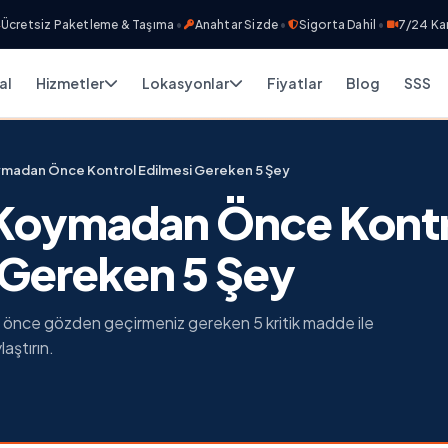
siz Paketleme & Taşıma
•
Anahtar Sizde
•
Sigorta Dahil
•
7/24 Kamera G
al
Hizmetler
Lokasyonlar
Fiyatlar
Blog
SSS
adan Önce Kontrol Edilmesi Gereken 5 Şey
Koymadan Önce Kontr
 Gereken 5 Şey
 önce gözden geçirmeniz gereken 5 kritik madde ile
aştırın.