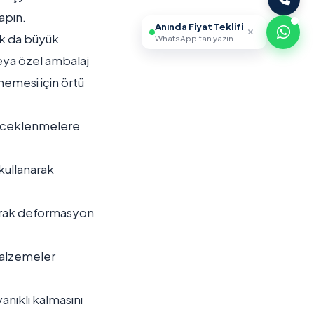
apın.
Anında Fiyat Teklifi
ak da büyük
WhatsApp'tan yazın
eya özel ambalaj
memesi için örtü
 böceklenmelere
 kullanarak
rarak deformasyon
 malzemeler
anıklı kalmasını