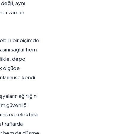
değil, aynı
 her zaman
ebilir bir biçimde
masını sağlar hem
likle, depo
ük ölçüde
nlarını ise kendi
aların ağırlığını
em güvenliği
ınızı ve elektrikli
st raflarda
ilir hem de düşme