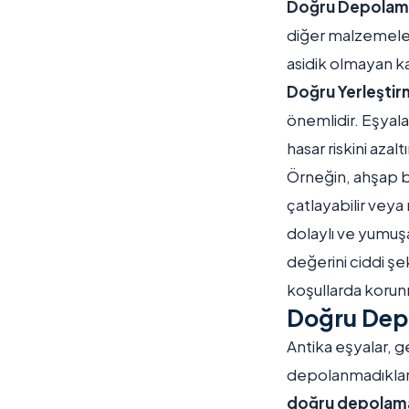
Doğru Depolama
diğer malzemeler
asidik olmayan ka
Doğru Yerleştir
önemlidir. Eşyal
hasar riskini azaltı
Örneğin, ahşap b
çatlayabilir veya
dolaylı ve yumuşak
değerini ciddi şe
koşullarda korunm
Doğru Dep
Antika eşyalar, 
depolanmadıkların
doğru depolam