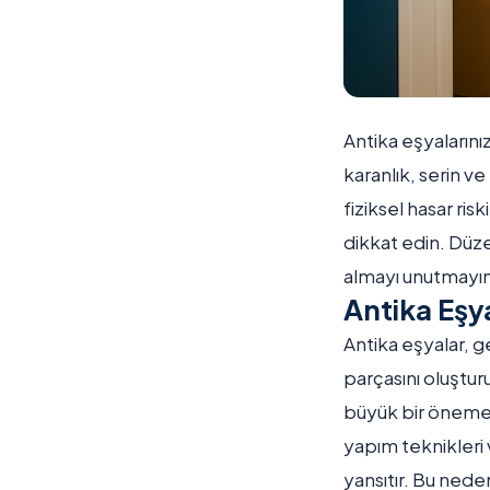
Antika eşyalarını
karanlık, serin v
fiziksel hasar ri
dikkat edin. Düze
almayı unutmayın
Antika Eşy
Antika eşyalar, g
parçasını oluştur
büyük bir öneme s
yapım teknikleri 
yansıtır. Bu nede