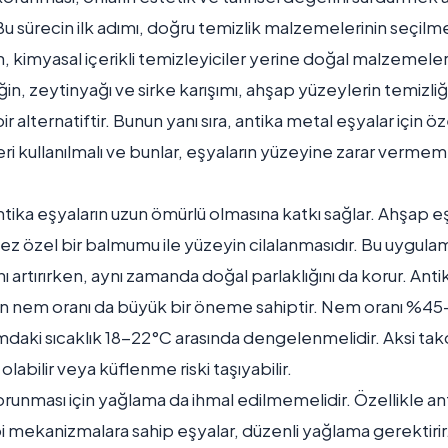
u sürecin ilk adımı, doğru temizlik malzemelerinin seçilme
n, kimyasal içerikli temizleyiciler yerine doğal malzemeler
in, zeytinyağı ve sirke karışımı, ahşap yüzeylerin temizliği
r alternatiftir. Bunun yanı sıra, antika metal eşyalar için ö
i kullanılmalı ve bunlar, eşyaların yüzeyine zarar vermeme
tika eşyaların uzun ömürlü olmasına katkı sağlar. Ahşap eşy
ez özel bir balmumu ile yüzeyin cilalanmasıdır. Bu uygula
ını artırırken, aynı zamanda doğal parlaklığını da korur. Anti
ın nem oranı da büyük bir öneme sahiptir. Nem oranı %45
mdaki sıcaklık 18-22°C arasında dengelenmelidir. Aksi ta
labilir veya küflenme riski taşıyabilir.
unması için yağlama da ihmal edilmemelidir. Özellikle ant
bi mekanizmalara sahip eşyalar, düzenli yağlama gerektirir