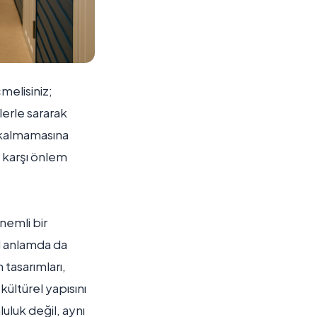
melisiniz;
lerle sararak
z kalmamasına
a karşı önlem
nemli bir
el anlamda da
 tasarımları,
ültürel yapısını
uluk değil, aynı