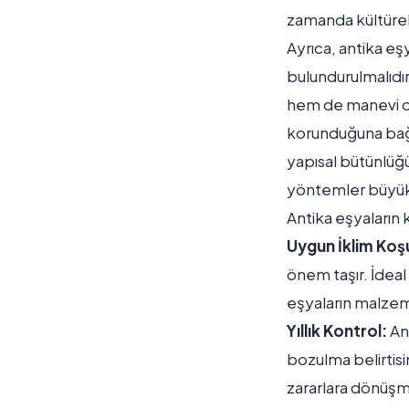
zamanda kültürel 
Ayrıca, antika e
bulundurulmalıdır
hem de manevi ola
korunduğuna bağlı
yapısal bütünlüğ
yöntemler büyük 
Antika eşyaların 
Uygun İklim Koşu
önem taşır. İdeal
eşyaların malzem
Yıllık Kontrol:
Ant
bozulma belirtisi
zararlara dönüşme