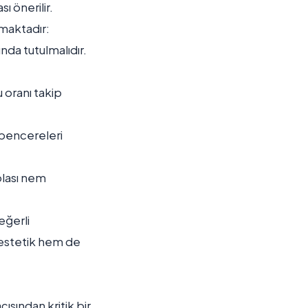
ı önerilir.
maktadır:
nda tutulmalıdır.
 oranı takip
 pencereleri
olası nem
eğerli
 estetik hem de
ısından kritik bir