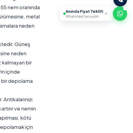
45-55 nem oranında
Anında Fiyat Teklifi
 çürümesine, metal
WhatsApp'tan yazın
tlamalara neden
ektedir. Güneş
mesine neden
z kalmayan bir
in içinde
un bir depolama
 Antikalarınızı
artırır ve nemin
apılması, kötü
 depolamak için