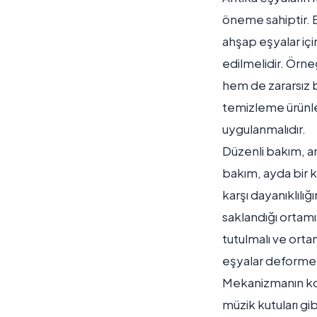
öneme sahiptir. B
ahşap eşyalar içi
edilmelidir. Örneğ
hem de zararsız bi
temizleme ürünler
uygulanmalıdır.
Düzenli bakım, an
bakım, ayda bir k
karşı dayanıklılığ
saklandığı ortam
tutulmalı ve orta
eşyalar deforme o
Mekanizmanın kor
müzik kutuları gi