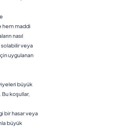
de
kçe hem maddi
arın nasıl
 solabilir veya
için uygulanan
viyeleri büyük
 Bu koşullar,
i bir hasar veya
anla büyük