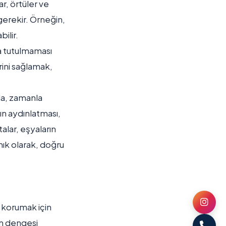
ar, örtüler ve
erekir. Örneğin,
ilir.
a tutulmaması
rini sağlamak,
da, zamanla
ın aydınlatması,
talar, eşyaların
nık olarak, doğru
ı korumak için
nem dengesi