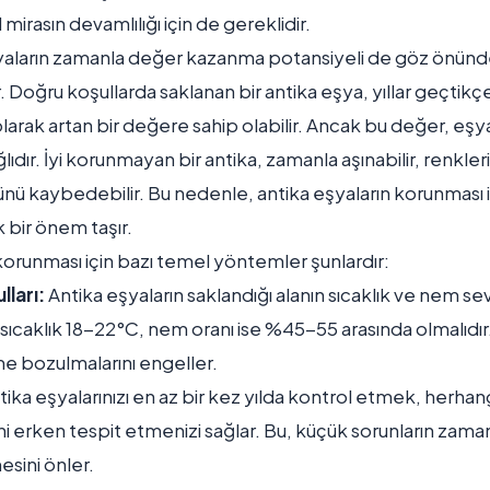
mirasın devamlılığı için de gereklidir.
şyaların zamanla değer kazanma potansiyeli de göz önün
. Doğru koşullarda saklanan bir antika eşya, yıllar geçti
rak artan bir değere sahip olabilir. Ancak bu değer, eşyal
dır. İyi korunmayan bir antika, zamanla aşınabilir, renkleri
ünü kaybedebilir. Bu nedenle, antika eşyaların korunması 
bir önem taşır.
korunması için bazı temel yöntemler şunlardır:
lları:
Antika eşyaların saklandığı alanın sıcaklık ve nem se
 sıcaklık 18-22°C, nem oranı ise %45-55 arasında olmalıdır.
e bozulmalarını engeller.
ika eşyalarınızı en az bir kez yılda kontrol etmek, herhang
ni erken tespit etmenizi sağlar. Bu, küçük sorunların zam
sini önler.