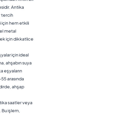
sidir. Antika
 tercih
 için hem etkili
zel metal
k için dikkatlice
alar için ideal
ma, ahşabın suya
ka eşyaların
-55 arasında
kdirde, ahşap
ika saatler veya
. Bu işlem,