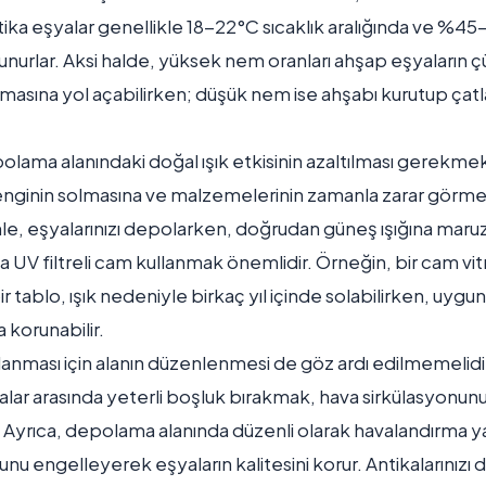
tika eşyalar genellikle 18-22°C sıcaklık aralığında ve %
runurlar. Aksi halde, yüksek nem oranları ahşap eşyaların
nmasına yol açabilirken; düşük nem ise ahşabı kurutup ça
epolama alanındaki doğal ışık etkisinin azaltılması gerekm
ın renginin solmasına ve malzemelerinin zamanla zarar gör
nle, eşyalarınızı depolarken, doğrudan güneş ışığına maru
UV filtreli cam kullanmak önemlidir. Örneğin, bir cam vitr
ir tablo, ışık nedeniyle birkaç yıl içinde solabilirken, uyg
 korunabilir.
lanması için alanın düzenlenmesi de göz ardı edilmemelidir.
ar arasında yeterli boşluk bırakmak, hava sirkülasyonunu 
. Ayrıca, depolama alanında düzenli olarak havalandırma y
nu engelleyerek eşyaların kalitesini korur. Antikalarınızı