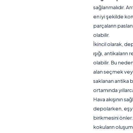
sağlanmalıdır. An
en iyi şekilde ko
parçaların pasla
olabilir.
İkincil olarak, d
ışığı, antikalar
olabilir. Bu nede
alan seçmek veya 
saklanan antika b
ortamında yıllarca
Hava akışının sağ
depolarken, eşyal
birikmesini önler
kokuların oluşumu