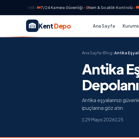
Sigorta Dahil
•
7/24 Kamera Güvenliği
•
Nem & Sıcaklık Kontrolü
•
Ücret
Kent
Depo
Ana Sayfa
Kurums
Ana Sayfa
Blog
Antika Eşyal
Antika E
Depolanı
Antika eşyalarınızı güven
ipuçlarına göz atın.
29 Mayıs 2026
25