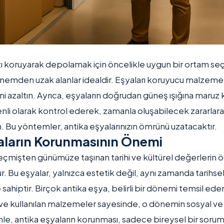
zı koruyarak depolamak için öncelikle uygun bir ortam seç
e nemden uzak alanlar idealdir. Eşyaları koruyucu malzeme
skini azaltın. Ayrıca, eşyaların doğrudan güneş ışığına maru
nli olarak kontrol ederek, zamanla oluşabilecek zararlar
. Bu yöntemler, antika eşyalarınızın ömrünü uzatacaktır.
aların Korunmasının Önemi
eçmişten günümüze taşınan tarihi ve kültürel değerlerin ö
ur. Bu eşyalar, yalnızca estetik değil, aynı zamanda tarihs
ahiptir. Birçok antika eşya, belirli bir dönemi temsil eden
ve kullanılan malzemeler sayesinde, o dönemin sosyal ve k
nle, antika eşyaların korunması, sadece bireysel bir soruml