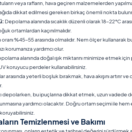
tuların veya rafların, hava geçiren malzemelerden yapılmas
ğıda dikkat edilmesi gereken birkaç önemli nokta bulun
ü:
Depolama alanında sıcaklık düzenli olarak 18-22°C arası
soğuk ortamlardan kaçınılmalıdır.
oranı %45-55 arasında olmalıdır. Nem ölçer kullanarak bu
zı korumanıza yardımcı olur.
polama alanında doğal ışık miktarını minimize etmek için
UV koruyucu perdeler kullanabilirsiniz.
ar arasında yeterli boşluk bırakmak, hava akışını artırır ve 
r.
ızı depolarken, bu ipuçlarına dikkat etmek, uzun vadede d
orunmasına yardımcı olacaktır. Doğru ortam seçimi ile hem
koruyabilirsiniz.
aların Temizlenmesi ve Bakımı
korunması, onların estetik ve tarihsel değerini sürdürmek aç