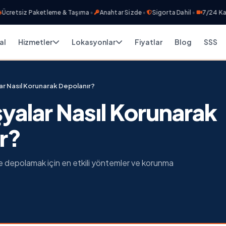
siz Paketleme & Taşıma
•
Anahtar Sizde
•
Sigorta Dahil
•
7/24 Kamera 
al
Hizmetler
Lokasyonlar
Fiyatlar
Blog
SSS
ar Nasıl Korunarak Depolanır?
şyalar Nasıl Korunarak
r?
le depolamak için en etkili yöntemler ve korunma