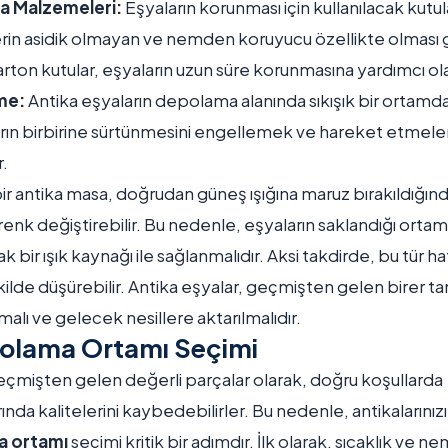
 Malzemeleri:
Eşyaların korunması için kullanılacak kutul
in asidik olmayan ve nemden koruyucu özellikte olması g
rton kutular, eşyaların uzun süre korunmasına yardımcı olab
me:
Antika eşyaların depolama alanında sıkışık bir ortamd
arın birbirine sürtünmesini engellemek ve hareket etmele
r.
ir antika masa, doğrudan güneş ışığına maruz bırakıldığın
 renk değiştirebilir. Bu nedenle, eşyaların saklandığı ortam
 bir ışık kaynağı ile sağlanmalıdır. Aksi takdirde, bu tür ha
kilde düşürebilir. Antika eşyalar, geçmişten gelen birer ta
alı ve gelecek nesillere aktarılmalıdır.
olama Ortamı Seçimi
geçmişten gelen değerli parçalar olarak, doğru koşullarda
da kalitelerini kaybedebilirler. Bu nedenle, antikalarınız
a ortamı
seçimi kritik bir adımdır. İlk olarak, sıcaklık ve 